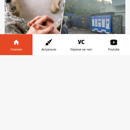
Главная
Актуально
Україна на часі
Youtube
Конфликт с военным на штрафплощадке
Информатор в
Скачать
закончился вопросом, который задел всех
телефоне
👉
В среду, 20 мая 2026 года, возле
штрафплощадки у станции метро
Лыбидская произошел конфликт, который
перерос в многочасовую блокировку
работы площадки и эмоциональный спор
между гражданским и военным. По словам
очевидцев, мужчина на протезе,
представившийся военным
, перекрыл