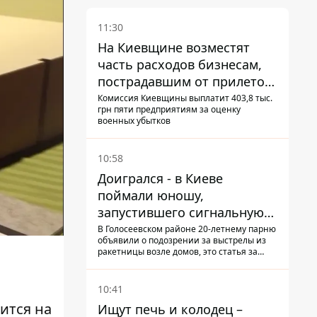
11:30
На Киевщине возместят
часть расходов бизнесам,
пострадавшим от прилетов
ракет
Комиссия Киевщины выплатит 403,8 тыс.
грн пяти предприятиям за оценку
военных убытков
10:58
Доигрался - в Киеве
поймали юношу,
запустившего сигнальную
ракету, чтобы порадовать
В Голосеевском районе 20-летнему парню
объявили о подозрении за выстрелы из
девушек
ракетницы возле домов, это статья за
"хулиганку"
10:41
ится на
Ищут печь и колодец –