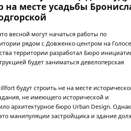
р на месте усадьбы Бронис
одгорской
то весной могут начаться работы по
ритории
рядом с Довженко-центром на Голос
йства территории разработал Бюро инициат
трукцией будет заниматься девелоперская
llfort будут строить не на месте историческо
о здания, не имеющего исторической и
ило архитектурное бюро Urban Design. Одна
 это манипуляции застройщика и здание дол