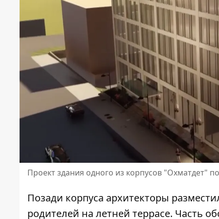
Проект здания одного из корпусов "Охматдет" 
Позади корпуса архитекторы размести
родителей на летней террасе. Часть о