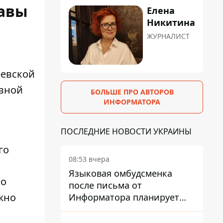
лавы
Елена
Никитина
ЖУРНАЛИСТ
еевской
ивной
БОЛЬШЕ ПРО АВТОРОВ
ИНФОРМАТОРА
ПОСЛЕДНИЕ НОВОСТИ УКРАИНЫ
го
08:53 вчера
Языковая омбудсменка
ко
после письма от
жно
Информатора планирует
наказать компанию-
подрядчика ПриватБанка