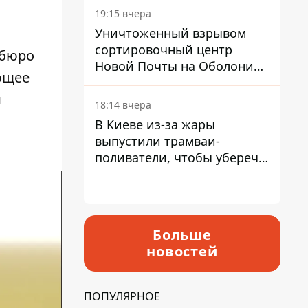
19:15 вчера
Уничтоженный взрывом
сортировочный центр
 бюро
Новой Почты на Оболони
ющее
заработал – выдают
м
посылки
18:14 вчера
В Киеве из-за жары
выпустили трамваи-
поливатели, чтобы уберечь
рельсы от деформации
Больше
новостей
ПОПУЛЯРНОЕ