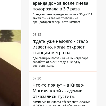
аренда домов возле Киева
в
подорожала в 3,7 раза
Средняя цена аренды выросла с 30 до 111
тысяч грн – главное требование
арендаторов теперь автономность
08:15
Ждать уже недолго - стало
известно, когда откроют
станции метро на
Виноградаре
Две станции подземки на Виноградаре
заработают в 2027 году, еще одну
достроят позже.
07:30
Что-то прячут – в Киево-
Могилянской академии
отказались пустить
комиссию по охране
Комиссия не смогла обследовать здания
НаУКМА, исполняющий обязанности