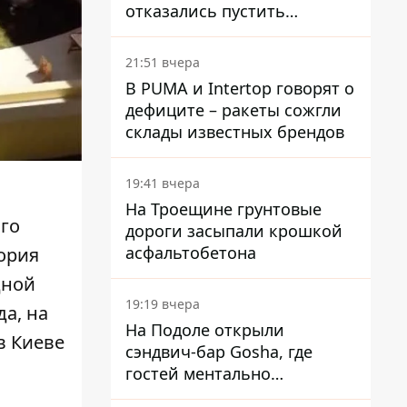
отказались пустить
комиссию по охране
памятников на территорию
21:51 вчера
В PUMA и Intertop говорят о
дефиците – ракеты сожгли
склады известных брендов
19:41 вчера
На Троещине грунтовые
го
дороги засыпали крошкой
асфальтобетона
ория
дной
19:19 вчера
а, на
На Подоле открыли
в Киеве
сэндвич-бар Gosha, где
я
гостей ментально
разгружает акула