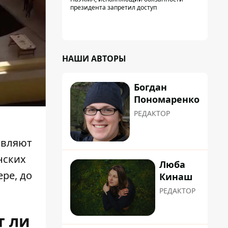
памятников на территорию
президента запретил доступ
НАШИ АВТОРЫ
Богдан
Пономаренко
РЕДАКТОР
твляют
нских
Люба
ре, до
Кинаш
РЕДАКТОР
т ли