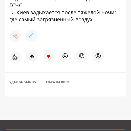
ГСЧС
Киев задыхается после тяжелой ночи:
где самый загрязненный воздух
♥
🔥
😭
😆
😡
👍
УДАР РФ 04-07-25
АТАКА НА КИЕВ