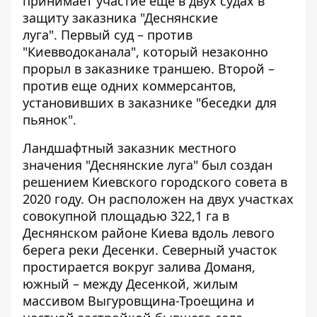
принимает участие
еще в двух судах
в
защиту заказника "Деснянские
луга". Первый суд – против
"Киевводоканала", который незаконно
прорыл в заказнике траншею. Второй –
против еще одних коммерсантов,
установивших в заказнике "беседки для
пьянок".
Ландшафтный заказник местного
значения "Деснянские луга" был создан
решением Киевского городского совета в
2020 году. Он расположен на двух участках
совокупной площадью 322,1 га в
Деснянском районе Киева вдоль левого
берега реки Десенки. Северный участок
простирается вокруг залива Доманя,
южный – между Десенкой, жилым
массивом Выгуровщина-Троещина и