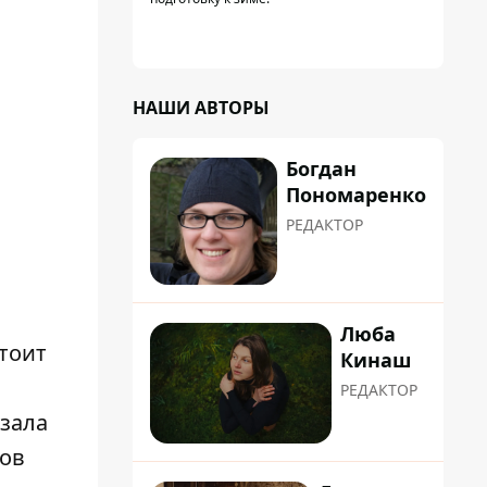
НАШИ АВТОРЫ
Богдан
Пономаренко
РЕДАКТОР
Люба
тоит
Кинаш
РЕДАКТОР
зала
тов