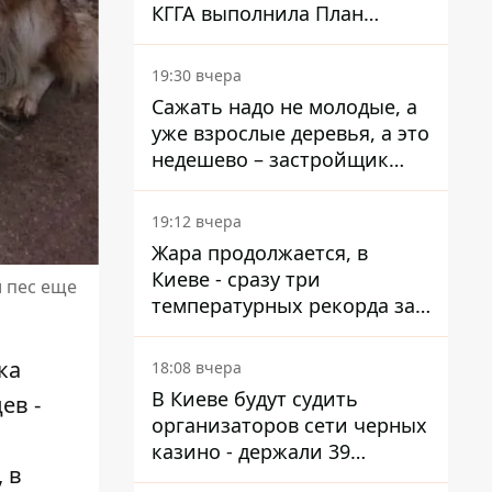
КГГА выполнила План
устойчивости на 20%
19:30 вчера
Сажать надо не молодые, а
уже взрослые деревья, а это
недешево – застройщик
Никонов
19:12 вчера
Жара продолжается, в
Киеве - сразу три
и пес еще
температурных рекорда за
день
ка
18:08 вчера
В Киеве будут судить
ев -
организаторов сети черных
казино - держали 39
 в
заведений