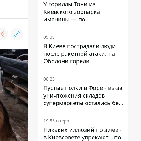
У гориллы Тони из
Киевского зоопарка
именины — по
человеческим меркам ему
уже больше 90 лет
09:39
В Киеве пострадали люди
после ракетной атаки, на
Оболони горели
резервуары с топливом
08:23
Пустые полки в Форе - из-за
уничтожения складов
супермаркеты остались без
ассортимента
19:56 вчера
Никаких иллюзий по зиме -
в Киевсовете упрекают, что