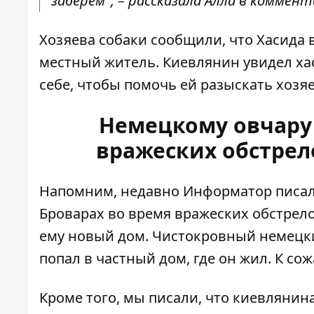
заберем", – рассказала Алла в коммент
Хозяева собаки сообщили, что Хасида
местный житель. Киевлянин увидел хаск
себе, чтобы помочь ей разыскать хозяе
Немецкому овчару 
вражеских обстрел
Напомним, недавно Информатор писа
Броварах во время вражеских обстрело
ему новый дом. Чистокровный немецкий
попал в частный дом, где он жил. К со
Кроме того, мы писали, что киевлянин