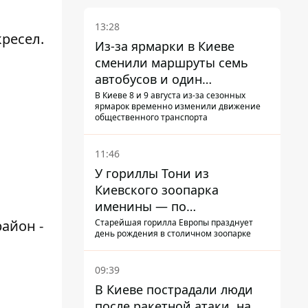
13:28
кресел.
Из-за ярмарки в Киеве
сменили маршруты семь
автобусов и один
троллейбус
В Киеве 8 и 9 августа из-за сезонных
ярмарок временно изменили движение
общественного транспорта
11:46
У гориллы Тони из
Киевского зоопарка
именины — по
человеческим меркам ему
Старейшая горилла Европы празднует
айон -
день рождения в столичном зоопарке
уже больше 90 лет
09:39
В Киеве пострадали люди
после ракетной атаки, на