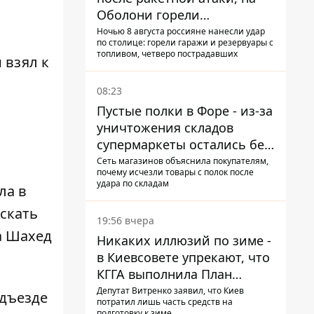
Оболони горели
резервуары с топливом
Ночью 8 августа россияне нанесли удар
по столице: горели гаражи и резервуары с
топливом, четверо пострадавших
 взял к
08:23
Пустые полки в Форе - из-за
уничтожения складов
супермаркеты остались без
ассортимента
Сеть магазинов объяснила покупателям,
почему исчезли товары с полок после
удара по складам
ла в
искать
19:56 вчера
а Шахед
Никаких иллюзий по зиме -
в Киевсовете упрекают, что
КГГА выполнила План
устойчивости на 20%
Депутат Витренко заявил, что Киев
дъезде
потратил лишь часть средств на
подготовку к зиме.