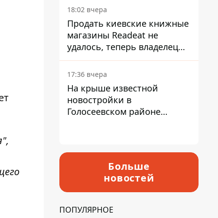
18:02 вчера
Продать киевские книжные
магазины Readeat не
удалось, теперь владелец
их просто закроет
17:36 вчера
На крыше известной
ет
новостройки в
Голосеевском районе
разбивают парк площадью
в гектар
",
Больше
щего
новостей
ПОПУЛЯРНОЕ