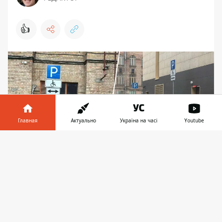
👍
Главная
Актуально
Україна на часі
Youtube
Информатор в
Скачать
телефоне
👉
Места для инвалидов под Киеврадой
запарковали депутаты, не имеющие
соответствующего статуса - впрочем,
эвакуировать их полиция не имеет права. Фото: