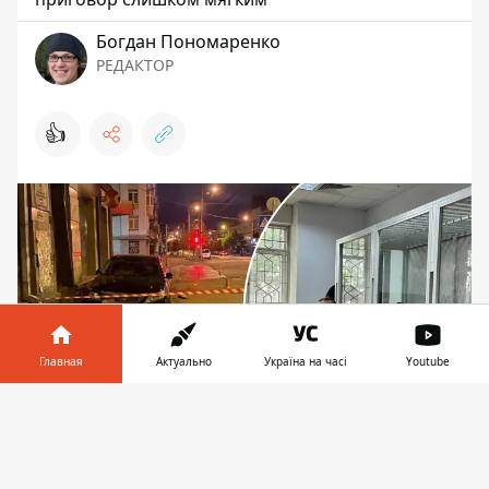
Богдан Пономаренко
РЕДАКТОР
👍
Главная
Актуально
Україна на часі
Youtube
Информатор в
Скачать
телефоне
👉
Бывшего сотрудника прокуратуры наказали за
совершение смертельного ДТП - проведет за