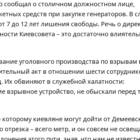
р сообщал о столичном должностном лице,
жетных средств при закупке генераторов
. В с
от 7 до 12 лет лишения свободы. Речь о дире
ости Киевсовета – это достаточно влиятель
ование
уголовного производства по взрывам
ительный акт в отношении шести сотрудник
. Их обвиняют в служебной халатности:
е взрывное устройство, не обыскали перед т
 которому киевляне могут дойти от Демеевс
отрезка – всего метр, и он совсем не освещ
чения этого пути, зная, что нам не известн