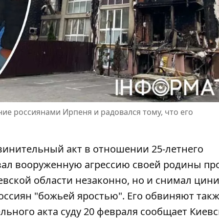
ие россиянами Ирпеня и радовался тому, что его
бвинительный акт в отношении 25-летнего
вал вооруженную агрессию своей родины пр
евской области незаконно
, но и снимал цин
россиян "божьей яростью". Его обвиняют такж
льного акта суду 20 февраля сообщает Киевс