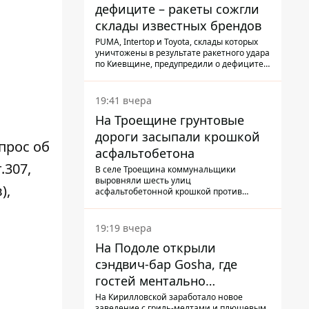
дефиците – ракеты сожгли
склады известных брендов
PUMA, Intertop и Toyota, склады которых
уничтожены в результате ракетного удара
по Киевщине, предупредили о дефиците
товаров
19:41 вчера
На Троещине грунтовые
дороги засыпали крошкой
прос об
асфальтобетона
.307,
В селе Троещина коммунальщики
выровняли шесть улиц
),
асфальтобетонной крошкой против
выбоин и грязи
19:19 вчера
На Подоле открыли
сэндвич-бар Gosha, где
гостей ментально
разгружает акула
На Кирилловской заработало новое
заведение с гриль-мелтами и плюшевым