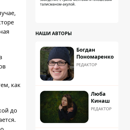
талисманом-акулой.
лучае,
кторе
ная
НАШИ АВТОРЫ
Богдан
Пономаренко
в
РЕДАКТОР
ов
ем, как
Люба
Кинаш
РЕДАКТОР
кой до
ается.
о,