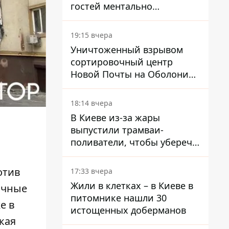
гостей ментально
разгружает акула
19:15 вчера
Уничтоженный взрывом
сортировочный центр
Новой Почты на Оболони
заработал – выдают
посылки
18:14 вчера
В Киеве из-за жары
выпустили трамваи-
поливатели, чтобы уберечь
рельсы от деформации
отив
17:33 вчера
Жили в клетках – в Киеве в
ичные
питомнике нашли 30
е в
истощенных доберманов
кая