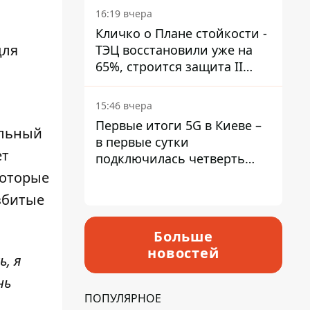
16:19 вчера
Кличко о Плане стойкости -
для
ТЭЦ восстановили уже на
65%, строится защита II
уровня
15:46 вчера
Первые итоги 5G в Киеве –
ильный
в первые сутки
ет
подключилась четверть
миллиона абонентов
которые
азбитые
Больше
новостей
ь, я
нь
ПОПУЛЯРНОЕ