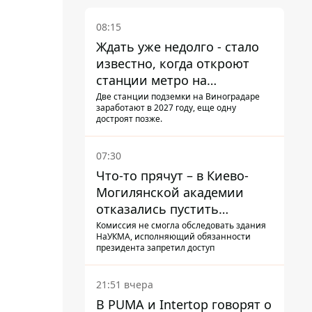
08:15
Ждать уже недолго - стало
известно, когда откроют
станции метро на
Виноградаре
Две станции подземки на Виноградаре
заработают в 2027 году, еще одну
достроят позже.
07:30
Что-то прячут – в Киево-
Могилянской академии
отказались пустить
комиссию по охране
Комиссия не смогла обследовать здания
НаУКМА, исполняющий обязанности
памятников на территорию
президента запретил доступ
21:51 вчера
В PUMA и Intertop говорят о