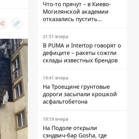
Что-то прячут – в Киево-
Могилянской академии
отказались пустить
комиссию по охране
памятников на территорию
21:51 вчера
В PUMA и Intertop говорят о
дефиците – ракеты сожгли
склады известных брендов
19:41 вчера
На Троещине грунтовые
дороги засыпали крошкой
асфальтобетона
19:19 вчера
На Подоле открыли
сэндвич-бар Gosha, где