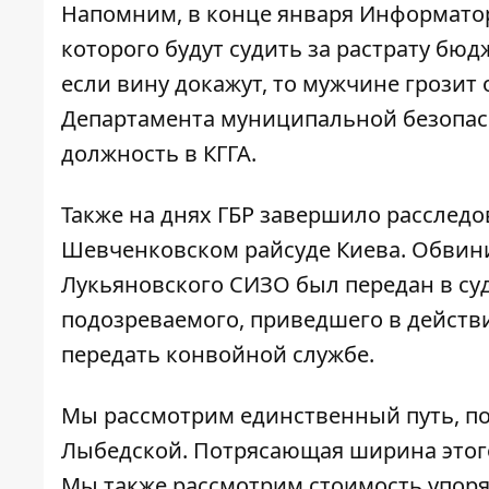
Напомним, в конце января Информато
которого будут судить за
растрату бюд
если вину докажут, то мужчине грозит 
Департамента муниципальной безопасн
должность в КГГА.
Также на днях ГБР завершило расслед
Шевченковском райсуде Киева. Обвин
Лукьяновского СИЗО был передан в суд
подозреваемого, приведшего в действи
передать конвойной службе.
Мы рассмотрим единственный путь, по
Лыбедской. Потрясающая ширина этого 
Мы также рассмотрим стоимость упорядо