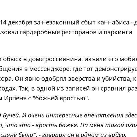
14 декабря
за незаконный сбыт каннабиса - 
ьзовал гардеробные ресторанов и паркинги
и обыск в доме россиянина, изъяли его моб
бщения в мессенджере, где тот демонстриру
ра. Он явно одобрял зверства и убийства, 
одах. Так, в одной из записей он сравнил р
 Ирпеня с "божьей яростью".
 Бучей. И очень интересные впечатления здес
, что это - ярость божья. На меня такой ого
ияне были", - говорил он в одном из видео.