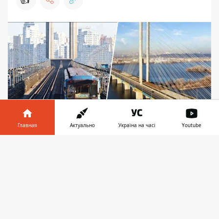
Главная
Актуально
Україна на часі
Youtube
На Южном мосту будут проверять
Информатор в
Скачать
металлическую плиту под метропроездом в
телефоне
👉
пределах опор с №11 по 14
КП "Київський метрополітен" объявило
тендер на проведение испытания
конструкций Южного метромоста через