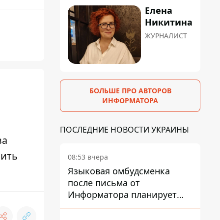
Елена
Никитина
ЖУРНАЛИСТ
БОЛЬШЕ ПРО АВТОРОВ
ИНФОРМАТОРА
ПОСЛЕДНИЕ НОВОСТИ УКРАИНЫ
ва
вить
08:53 вчера
Языковая омбудсменка
после письма от
Информатора планирует
наказать компанию-
подрядчика ПриватБанка