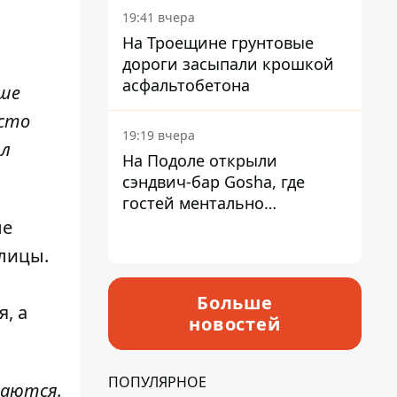
19:41 вчера
На Троещине грунтовые
дороги засыпали крошкой
асфальтобетона
ьше
осто
19:19 вчера
ил
На Подоле открыли
сэндвич-бар Gosha, где
гостей ментально
разгружает акула
ые
улицы.
Больше
, а
новостей
ПОПУЛЯРНОЕ
даются.