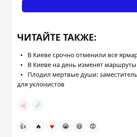
ЧИТАЙТЕ ТАКЖЕ:
В Киеве срочно отменили все ярма
В Киеве на день изменят маршруты 
Плодил мертвые души: заместитель
для уклонистов
♥
👍
🔥
😭
😆
😡