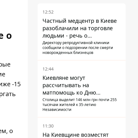
12:52
Частный медцентр в Киеве
разоблачили на торговле
е о
людьми - речь о
суррогатном материнстве
Директору репродуктивной клиники
сообщили о подозрении после смерти
новорожденных близнецов
орые
12:44
ие
Киевляне могут
иже -15
рассчитывать на
матпомощь ко Дню
ргать
независимости - кому ее
Столица выделит 146 млн грн почти 255
тысячам жителей к 35-летию
дадут
Независимости
11:30
м, о
На Киевщине возместят