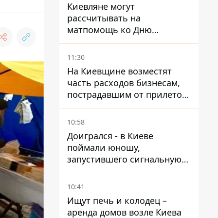
Киевляне могут
рассчитывать на
матпомощь ко Дню
независимости - кому ее
дадут
11:30
На Киевщине возместят
часть расходов бизнесам,
пострадавшим от прилетов
ракет
10:58
Доигрался - в Киеве
поймали юношу,
запустившего сигнальную
ракету, чтобы порадовать
девушек
10:41
Ищут печь и колодец –
аренда домов возле Киева