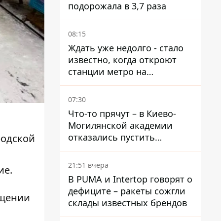
подорожала в 3,7 раза
08:15
Ждать уже недолго - стало
известно, когда откроют
станции метро на
Виноградаре
07:30
Что-то прячут – в Киево-
Могилянской академии
отказались пустить
родской
комиссию по охране
памятников на территорию
21:51 вчера
ие.
В PUMA и Intertop говорят о
дефиците – ракеты сожгли
бщении
склады известных брендов