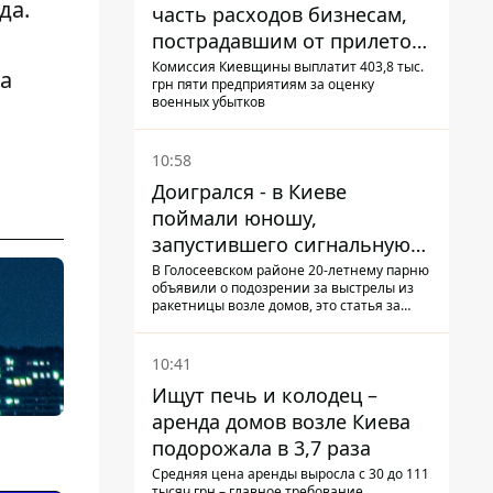
да.
часть расходов бизнесам,
пострадавшим от прилетов
ракет
Комиссия Киевщины выплатит 403,8 тыс.
на
грн пяти предприятиям за оценку
военных убытков
10:58
Доигрался - в Киеве
поймали юношу,
запустившего сигнальную
ракету, чтобы порадовать
В Голосеевском районе 20-летнему парню
объявили о подозрении за выстрелы из
девушек
ракетницы возле домов, это статья за
"хулиганку"
10:41
Ищут печь и колодец –
аренда домов возле Киева
подорожала в 3,7 раза
Средняя цена аренды выросла с 30 до 111
тысяч грн – главное требование