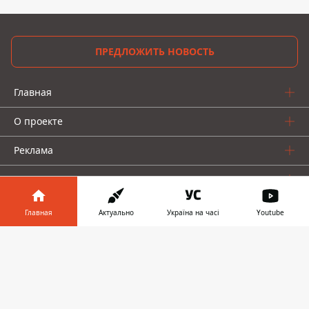
ПРЕДЛОЖИТЬ НОВОСТЬ
Главная
О проекте
Реклама
О нас
Главная
Актуально
Україна на часі
Youtube
Информатор в
Скачать
телефоне
👉
Информатор проекты
Информатор - Украина
Geek
Деньги
Авто