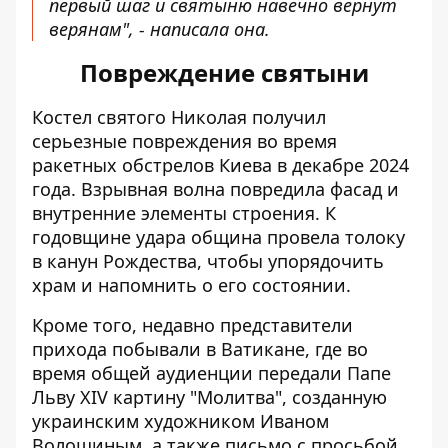
первый шаг и святыню навечно вернут
верянам", - написала она.
Повреждение святыни
Костел святого Николая получил
серьезные повреждения во время
ракетных обстрелов Киева в декабре 2024
года. Взрывная волна повредила фасад и
внутренние элементы строения. К
годовщине удара община провела
толоку
в канун Рождества
, чтобы упорядочить
храм и напомнить о его состоянии.
Кроме того, недавно представители
прихода побывали в Ватикане, где во
время общей аудиенции передали Папе
Льву XIV картину "Молитва", созданную
украинским художником Иваном
Волошиным, а также письмо с просьбой