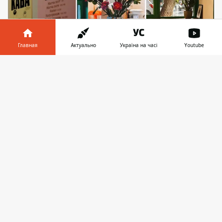
Главная
Актуально
Україна на часі
Youtube
Информатор в
Скачать
телефоне
👉
Кофейня открыла двери для посетителей
только 8 ноября 2025, только для того, чтобы
закрыться в начале декабря. Фото: Ґанок
В Шевченковском районе Киева на ул.
Обсерваторной закрывается кафе
"Ґанок ", которое только что открылось
там в начале ноября 2025 года. Оно не
проработало и месяца – а причиной столь
быстрого фиаско, говорят в команде,
стало
нарушение норм благоустройства
. В
чем именно обвиняют рестораторов,