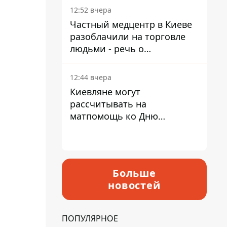
больнице
12:52 вчера
Частный медцентр в Киеве
разоблачили на торговле
людьми - речь о
суррогатном материнстве
12:44 вчера
Киевляне могут
рассчитывать на
матпомощь ко Дню
независимости - кому ее
дадут
Больше
новостей
ПОПУЛЯРНОЕ