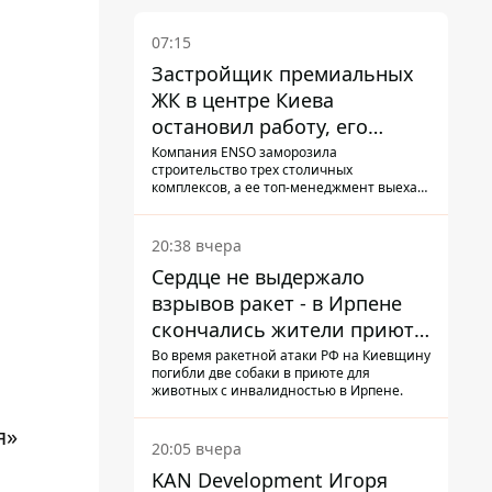
07:15
Застройщик премиальных
ЖК в центре Киева
остановил работу, его
руководители сбежали из
Компания ENSO заморозила
строительство трех столичных
Украины - Bihus.info
комплексов, а ее топ-менеджмент выехал
из страны.
20:38 вчера
Сердце не выдержало
взрывов ракет - в Ирпене
скончались жители приюта
для собак с инвалидностью
Во время ракетной атаки РФ на Киевщину
погибли две собаки в приюте для
животных с инвалидностью в Ирпене.
я»
20:05 вчера
KAN Development Игоря