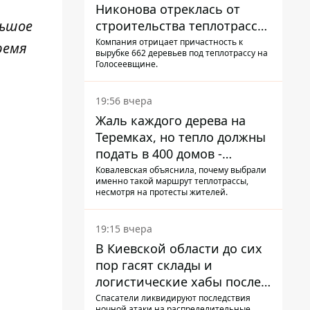
Никонова отреклась от
льшое
строительства теплотрассы
на Теремках
Компания отрицает причастность к
ремя
вырубке 662 деревьев под теплотрассу на
Голосеевщине.
19:56 вчера
Жаль каждого дерева на
Теремках, но тепло должны
подать в 400 домов -
депутат Киевсовета
Ковалевская объяснила, почему выбрали
именно такой маршрут теплотрассы,
несмотря на протесты жителей.
19:15 вчера
В Киевской области до сих
пор гасят склады и
логистические хабы после
прилетов ракет - ГСЧС
Спасатели ликвидируют последствия
ночной атаки на распределительные