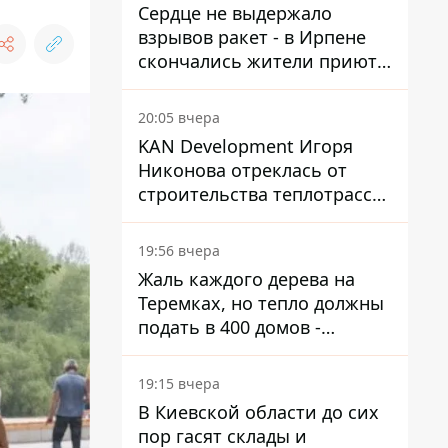
Сердце не выдержало
взрывов ракет - в Ирпене
скончались жители приюта
для собак с инвалидностью
20:05 вчера
KAN Development Игоря
Никонова отреклась от
строительства теплотрассы
на Теремках
19:56 вчера
Жаль каждого дерева на
Теремках, но тепло должны
подать в 400 домов -
депутат Киевсовета
19:15 вчера
В Киевской области до сих
пор гасят склады и