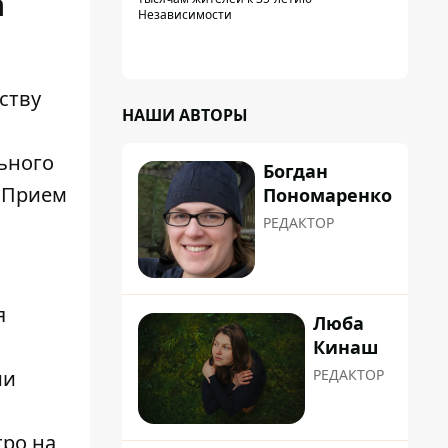
а
дадут
Независимости
ству
НАШИ АВТОРЫ
ьного
Богдан
. Прием
Пономаренко
РЕДАКТОР
я
Люба
Кинаш
РЕДАКТОР
ии
тро
на