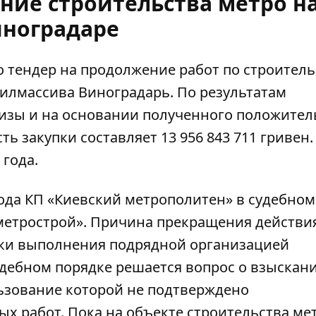
ние строительства метро н
ноградаре
о
тендер на продолжение работ
по строитель
илмассива Виноградарь. По результатам
изы и на основании полученного положител
ь закупки составляет 13 956 843 711 гривен
 года.
 года КП «Киевский метрополитен» в судебном
метрострой»
. Причина прекращения действи
оки выполнения подрядной организацией
судебном порядке решается вопрос о взыскан
ьзование которой не подтверждено
х работ. Пока на
объекте строительства ме