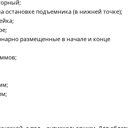
торный;
на остановке подъемника (в нижней точке);
ейка;
ое;
ионарно размещенные в начале и конце
аммов;
мм;
мм;