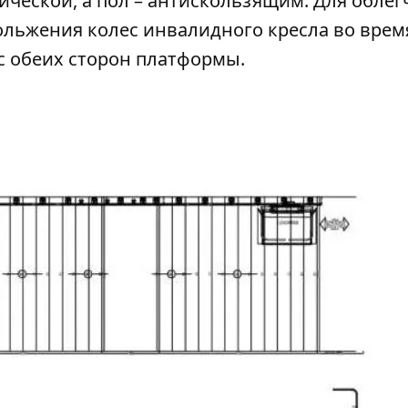
ческой, а пол – антискользящим. Для облег
ольжения колес инвалидного кресла во врем
с обеих сторон платформы.