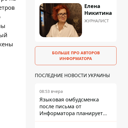
Елена
етров
Никитина
о
ЖУРНАЛИСТ
ны
ный
ужены
БОЛЬШЕ ПРО АВТОРОВ
ИНФОРМАТОРА
ПОСЛЕДНИЕ НОВОСТИ УКРАИНЫ
08:53 вчера
Языковая омбудсменка
после письма от
Информатора планирует
наказать компанию-
подрядчика ПриватБанка