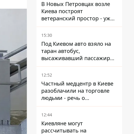
В Новых Петровцах возле
Киева построят
ветеранский простор - уже
нашли проектанта
15:30
Под Киевом авто взяло на
таран автобус,
высаживавший пассажиров
на остановке - пассажир в
больнице
12:52
Частный медцентр в Киеве
разоблачили на торговле
людьми - речь о
суррогатном материнстве
12:44
Киевляне могут
рассчитывать на