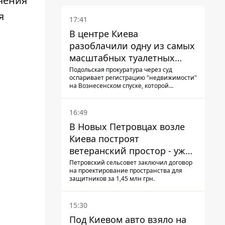
чения
я
17:41
В центре Киева
разоблачили одну из самых
масштабных туалетных
схем с фиктивным домом
Подольская прокуратура через суд
оспаривает регистрацию "недвижимости"
на Вознесенском спуске, которой
физически никогда не существовало: под
нее, вероятно, планировали позже
получить "в обслуживание" земельный
16:49
участок
В Новых Петровцах возле
Киева построят
ветеранский простор - уже
нашли проектанта
Петровский сельсовет заключил договор
на проектирование пространства для
защитников за 1,45 млн грн.
15:30
Под Киевом авто взяло на