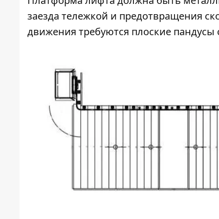
Платформа лифта должна быть металли
заезда тележкой и предотвращения ск
движения требуются плоские пандусы 