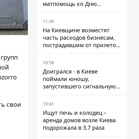
матпомощь ко Дню
независимости - кому ее
дадут
11:30
На Киевщине возместят
часть расходов бизнесам,
пострадавшим от прилетов
ракет
 групп
10:58
ной
Доигрался - в Киеве
ozorro
поймали юношу,
запустившего сигнальную
ракету, чтобы порадовать
девушек
ть свои
10:41
Ищут печь и колодец –
аренда домов возле Киева
подорожала в 3,7 раза