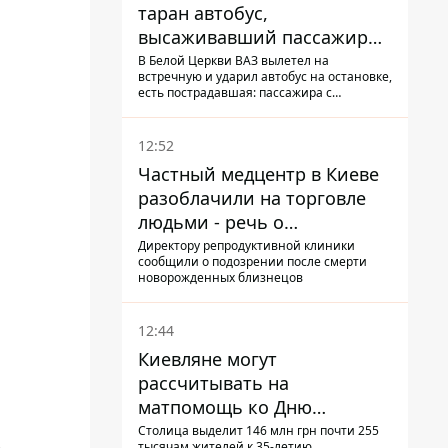
таран автобус,
высаживавший пассажиров
на остановке - пассажир в
В Белой Церкви ВАЗ вылетел на
встречную и ударил автобус на остановке,
больнице
есть пострадавшая: пассажира с
телесными повреждениями забрали на
"скорой" в больницу
12:52
Частный медцентр в Киеве
разоблачили на торговле
людьми - речь о
суррогатном материнстве
Директору репродуктивной клиники
сообщили о подозрении после смерти
новорожденных близнецов
12:44
Киевляне могут
рассчитывать на
матпомощь ко Дню
независимости - кому ее
Столица выделит 146 млн грн почти 255
тысячам жителей к 35-летию