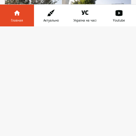
Главная
Актуально
Україна на часі
Youtube
Информатор в
Скачать
телефоне
👉
Территория Старокиевской горы охраняется
ЮНЕСКО, однако это не мешает желанию
городских властей "эффективно использовать
городские земли"
На сайте Киеврады появился проект
решения по утверждению детального
плана территории (ДПТ) по переулку
Кияновскому в Шевченковском районе
Киева. Это та же территория на
Старокиевской горе, которая охраняется
UNESCO, прямо под Пейзажной аллеей и