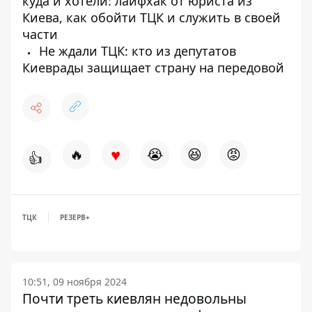
куда и хотели: лайфхак от юриста из
Киева, как обойти ТЦК и служить в своей
части
Не ждали ТЦК: кто из депутатов
Киеврады защищает страну на передовой
♥
🔥
😭
😆
😡
👍
ТЦК
РЕЗЕРВ+
10:51, 09 ноября 2024
Почти треть киевлян недовольны