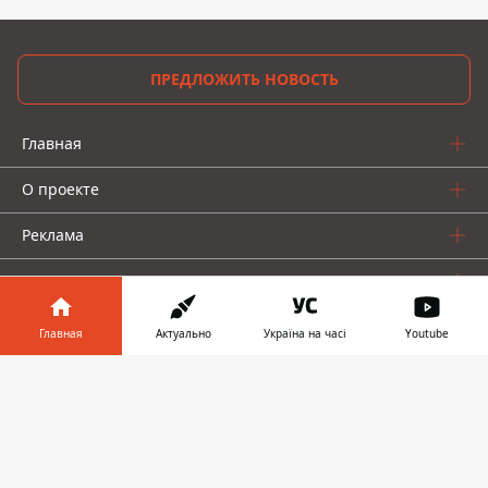
ПРЕДЛОЖИТЬ НОВОСТЬ
Главная
О проекте
Реклама
О нас
Главная
Актуально
Україна на часі
Youtube
Информатор в
Скачать
телефоне
👉
Информатор проекты
Информатор - Украина
Geek
Деньги
Авто