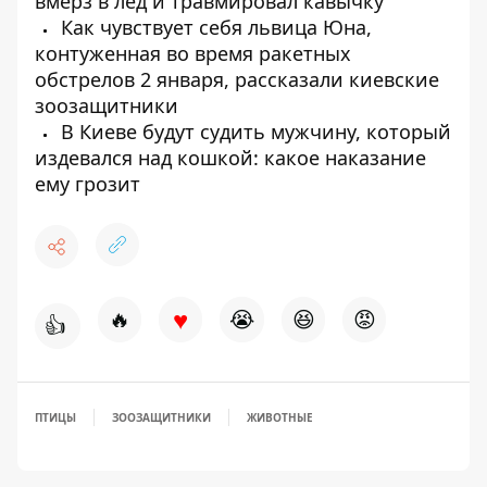
вмерз в лед и травмировал кавычку
Как чувствует себя львица Юна,
контуженная во время ракетных
обстрелов 2 января, рассказали киевские
зоозащитники
В Киеве будут судить мужчину, который
издевался над кошкой: какое наказание
ему грозит
♥
🔥
😭
😆
😡
👍
ПТИЦЫ
ЗООЗАЩИТНИКИ
ЖИВОТНЫЕ