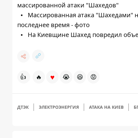
массированной атаки "Шахедов"
Массированная атака "Шахедами" на
последнее время - фото
На Киевщине Шахед повредил объек
♥
👍
🔥
😭
😆
😡
ДТЭК
ЭЛЕКТРОЭНЕРГИЯ
АТАКА НА КИЕВ
Б