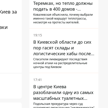
Теремках, но тепло должны
подать в 400 домов -
Киев за
депутат Киевсовета
Ковалевская объяснила, почему выбрали
именно такой маршрут теплотрассы,
несмотря на протесты жителей.
аки
19:15
В Киевской области до сих
пор гасят склады и
логистические хабы после
прилетов ракет - ГСЧС
Спасатели ликвидируют последствия
ночной атаки на распределительные
центры под Киевом
17:41
В центре Киева
разоблачили одну из самых
масштабных туалетных
схем с фиктивным домом
Подольская прокуратура через суд
оспаривает регистрацию "недвижимости"