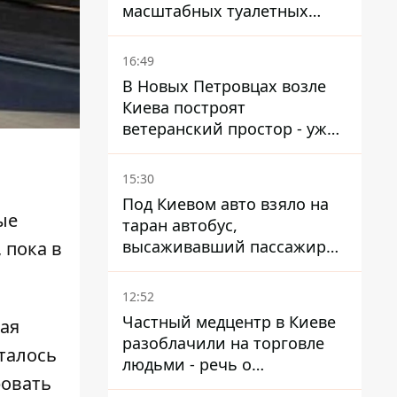
масштабных туалетных
схем с фиктивным домом
16:49
В Новых Петровцах возле
Киева построят
ветеранский простор - уже
нашли проектанта
15:30
Под Киевом авто взяло на
ые
таран автобус,
высаживавший пассажиров
 пока в
на остановке - пассажир в
больнице
12:52
Частный медцентр в Киеве
ая
разоблачили на торговле
талось
людьми - речь о
ровать
суррогатном материнстве