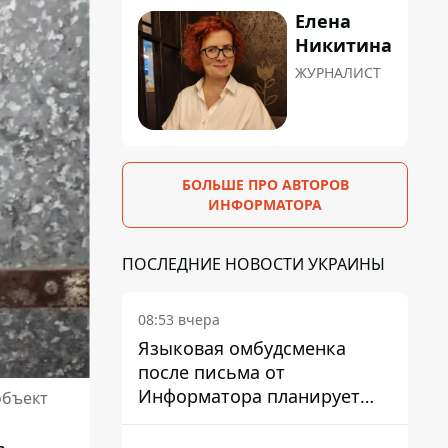
Елена
Никитина
ЖУРНАЛИСТ
БОЛЬШЕ ПРО АВТОРОВ
ИНФОРМАТОРА
ПОСЛЕДНИЕ НОВОСТИ УКРАИНЫ
08:53 вчера
Языковая омбудсменка
после письма от
Информатора планирует
объект
наказать компанию-
подрядчика ПриватБанка