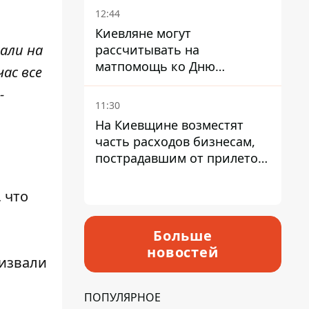
12:44
Киевляне могут
али на
рассчитывать на
матпомощь ко Дню
ас все
независимости - кому ее
-
дадут
11:30
На Киевщине возместят
часть расходов бизнесам,
пострадавшим от прилетов
ракет
 что
Больше
новостей
ризвали
ПОПУЛЯРНОЕ