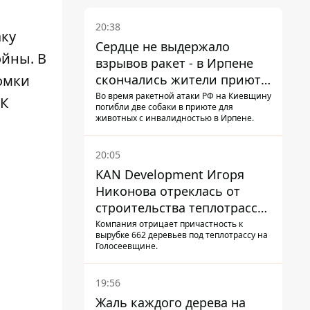
20:38
аку
Сердце не выдержало
ойны. В
взрывов ракет - в Ирпене
скончались жители приюта
омки
для собак с инвалидностью
Во время ракетной атаки РФ на Киевщину
 К
погибли две собаки в приюте для
животных с инвалидностью в Ирпене.
20:05
KAN Development Игоря
Никонова отреклась от
строительства теплотрассы
на Теремках
Компания отрицает причастность к
вырубке 662 деревьев под теплотрассу на
Голосеевщине.
19:56
Жаль каждого дерева на