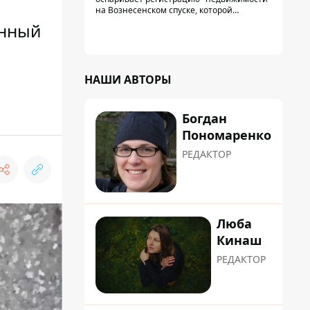
на Вознесенском спуске, которой
физически никогда не существовало: под
енный
нее, вероятно, планировали позже
получить "в обслуживание" земельный
участок
НАШИ АВТОРЫ
Богдан
Пономаренко
РЕДАКТОР
Люба
Кинаш
РЕДАКТОР