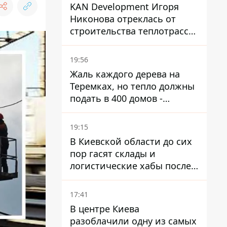
KAN Development Игоря
Никонова отреклась от
строительства теплотрассы
на Теремках
19:56
Жаль каждого дерева на
Теремках, но тепло должны
подать в 400 домов -
депутат Киевсовета
19:15
В Киевской области до сих
пор гасят склады и
логистические хабы после
прилетов ракет - ГСЧС
17:41
В центре Киева
разоблачили одну из самых