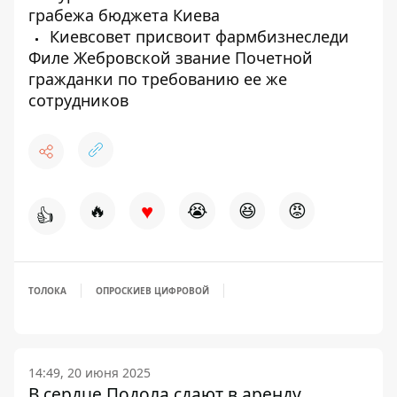
грабежа бюджета Киева
Киевсовет присвоит фармбизнеследи
Филе Жебровской звание Почетной
гражданки по требованию ее же
сотрудников
♥
🔥
😭
😆
😡
👍
ТОЛОКА
ОПРОС
КИЕВ ЦИФРОВОЙ
14:49, 20 июня 2025
В сердце Подола сдают в аренду