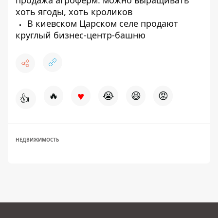
продажа агроферм: можно выращивать
хоть ягоды, хоть кроликов
В киевском Царском селе продают
круглый бизнес-центр-башню
♥
🔥
😭
😆
😡
👍
НЕДВИЖИМОСТЬ