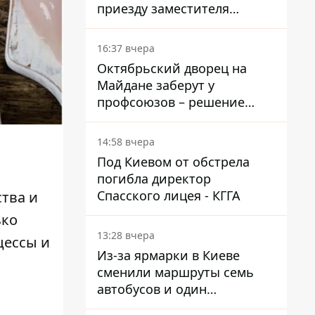
приезду заместителя
Кличко - начался диалог
16:37 вчера
Октябрьский дворец на
Майдане заберут у
профсоюзов – решение
Хозяйственного суда
14:58 вчера
Под Киевом от обстрела
погибла директор
Спасского лицея - КГГА
тва и
ько
13:28 вчера
цессы и
Из-за ярмарки в Киеве
сменили маршруты семь
автобусов и один
троллейбус