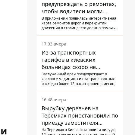
предупреждать о ремонтах,
чтобы водители могли
избегать участков с
В приложении появилась интерактивная
карта ремонтов дорог и перекрытий
пробками
движения в столице: это должно помочь
водителям сформировать маршруты
движения таким образом, чтобы не
попасть в пробку
17:03 вчера
Из-за транспортных
тарифов в киевских
больницах скоро не
останется медсестер и
Заслуженный врач предупреждает о
коллапсе медицины из-за транспортных
санитарок - профессор
расходов более 12 тысяч гривен в месяц.
Голубовская
16:48 вчера
Вырубку деревьев на
Теремках приостановили по
приезду заместителя
ии
Кличко - начался диалог
На Теремках в Киеве остановили пилу до
12 августа после митинга сотен жителей