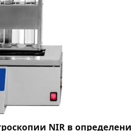
троскопии NIR в определен