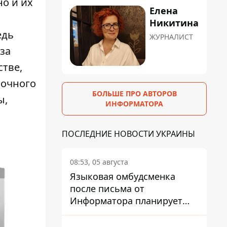
о и их
Елена
Никитина
едь
ЖУРНАЛИСТ
за
тве,
точного
БОЛЬШЕ ПРО АВТОРОВ
ы,
ИНФОРМАТОРА
ПОСЛЕДНИЕ НОВОСТИ УКРАИНЫ
08:53, 05 августа
Языковая омбудсменка
после письма от
Информатора планирует
наказать компанию-
подрядчика ПриватБанка