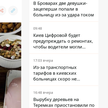
В Броварах две девушки-
зацеперши попали в
больницу из-за удара током
09:48
Киев Цифровой будет
предупреждать о ремонтах,
чтобы водители могли
избегать участков с
пробками
17:03 вчера
Из-за транспортных
тарифов в киевских
больницах скоро не
останется медсестер и
санитарок - профессор
16:48 вчера
Голубовская
Вырубку деревьев на
Теремках приостановили по