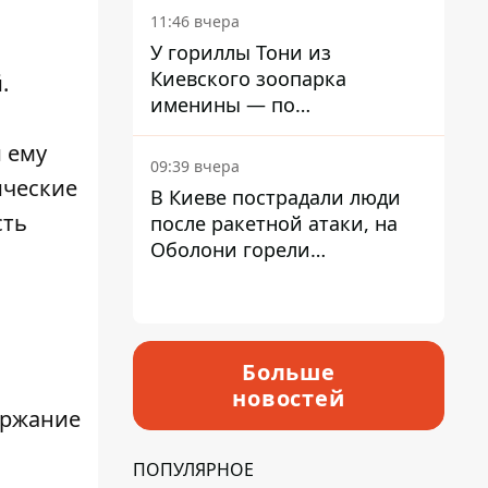
11:46 вчера
У гориллы Тони из
Киевского зоопарка
.
именины — по
человеческим меркам ему
 ему
уже больше 90 лет
09:39 вчера
ические
В Киеве пострадали люди
сть
после ракетной атаки, на
Оболони горели
резервуары с топливом
Больше
новостей
ержание
ПОПУЛЯРНОЕ