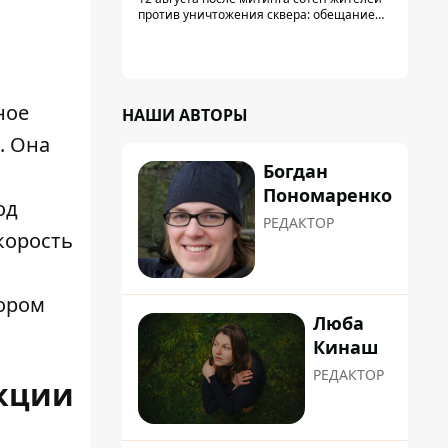
против уничтожения сквера: обещание
не возобновлять работы дал лично
заместитель Кличко, Петр Пантелеев,
прибывший наладить коммуникацию
ное
НАШИ АВТОРЫ
. Она
Богдан
Пономаренко
од
РЕДАКТОР
корость
бором
Люба
Кинаш
РЕДАКТОР
укции