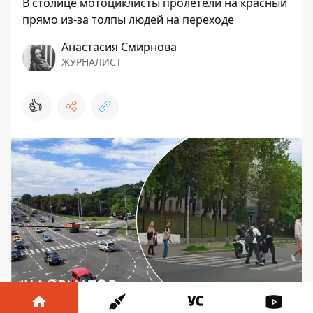
В столице мотоциклисты пролетели на красный
прямо из-за толпы людей на переходе
Анастасия Смирнова
ЖУРНАЛИСТ
👍
Байкеры без тормозов устроили боулинг с