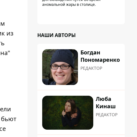
аномальной жары в столице.
им
ик из
НАШИ АВТОРЫ
ть
Богдан
ина"
Пономаренко
РЕДАКТОР
Люба
Кинаш
тели
РЕДАКТОР
а бьют
се