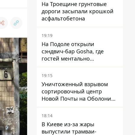
На Троещине грунтовые
дороги засыпали крошкой
асфальтобетона
19:19
На Подоле открыли
сэндвич-бар Gosha, где
гостей ментально
разгружает акула
19:15
Уничтоженный взрывом
сортировочный центр
Новой Почты на Оболони
заработал – выдают
посылки
18:14
В Киеве из-за жары
выпустили трамваи-