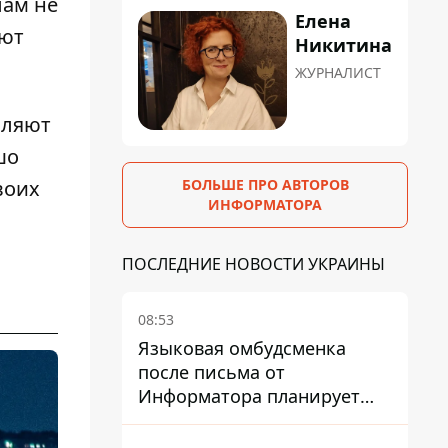
лам не
Елена
ают
Никитина
ЖУРНАЛИСТ
вляют
шо
БОЛЬШЕ ПРО АВТОРОВ
воих
ИНФОРМАТОРА
ПОСЛЕДНИЕ НОВОСТИ УКРАИНЫ
08:53
Языковая омбудсменка
после письма от
Информатора планирует
наказать компанию-
подрядчика ПриватБанка