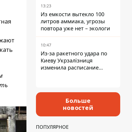
13:23
Из емкости вытекло 100
тная
литров аммиака, угрозы
повтора уже нет – экологи
зжают
10:47
скать
Из-за ракетного удара по
Киеву Укрзалізниця
изменила расписание
движения пригородных
м
электричек
ать
Больше
новостей
ПОПУЛЯРНОЕ