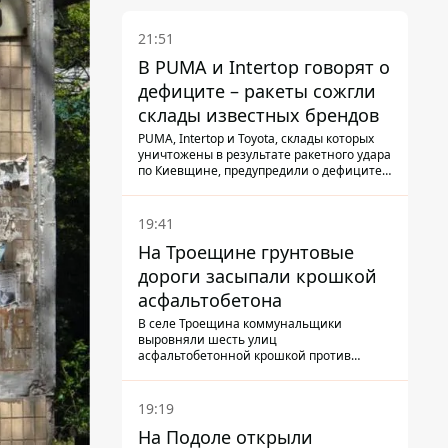
21:51
В PUMA и Intertop говорят о
дефиците – ракеты сожгли
склады известных брендов
PUMA, Intertop и Toyota, склады которых
уничтожены в результате ракетного удара
по Киевщине, предупредили о дефиците
товаров
19:41
На Троещине грунтовые
дороги засыпали крошкой
асфальтобетона
В селе Троещина коммунальщики
выровняли шесть улиц
асфальтобетонной крошкой против
выбоин и грязи
19:19
На Подоле открыли