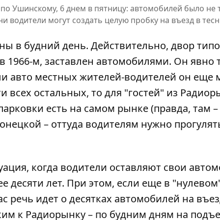
 Ушинскому, 6 днем ​​в пятницу: автомобилей было не 
дни водители могут создать целую пробку на въезд в тес
ы в будний день. Действительно, двор типо
в 1966-м, заставлен автомобилями. Он явно
сли авто местных жителей-водителей он еще 
 всех остальных, то для "гостей" из Радиор
арковки есть на самом рынке (правда, там –
Донецкой – оттуда водителям нужно прогулят
уация, когда водители оставляют свои авто
е десяти лет. При этом, если еще в "нулевом
ас речь идет о десятках автомобилей на въез
ким к Радиорынку – по будним дням на подъ