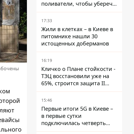
поливатели, чтобы уберечь
рельсы от деформации
17:33
Жили в клетках – в Киеве в
питомнике нашли 30
истощенных доберманов
16:19
Кличко о Плане стойкости -
забочены
ТЭЦ восстановили уже на
65%, строится защита II
уровня
ском
которой
15:46
Первые итоги 5G в Киеве –
вляют
в первые сутки
девайсы
подключилась четверть
ильного
миллиона абонентов