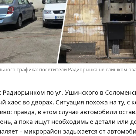
льного трафика: посетители Радиорынка не слишком о
с Радиорынком по ул. Ушинского в Соломен
й хаос во дворах. Ситуация похожа на ту,
с 
ево: правда, в этом случае автомобили оста
 день, а пока ищут необходимые детали или 
умаляет – микрорайон задыхается от автомоб