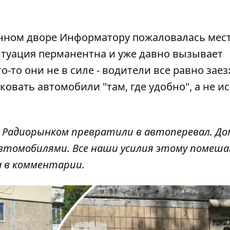
енном дворе Информатору пожаловалась мес
итуация перманентна и уже давно вызывает
-то они не в силе - водители все равно зае
овать автомобили "там, где удобно", а не и
с Радиорынком превратили в автоперевал. До
 автомобилями. Все наши усилия этому помеш
а в комментарии.