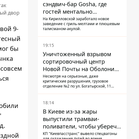
сэндвич-бар Gosha, где
так
гостей ментально
ный двор
разгружает акула
На Кирилловской заработало новое
заведение с гриль-мелтами и плюшевым
вой 9-
талисманом-акулой.
 тесный
19:15
мог бы
Уничтоженный взрывом
ынка
сортировочный центр
 совсем
Новой Почты на Оболони
заработал – выдают
Несмотря на серьезные, даже
ься
критические разрушения, грузовое
посылки
отделение №2 по ул. Богатырской, 11
возобновило работу: сотрудники
сортируют почтовые отправления и
выдают их адресатам
18:14
мобили
В Киеве из-за жары
"
выпустили трамваи-
д.
поливатели, чтобы уберечь
рельсы от деформации
КП "Киевпасстранс" вывело спецвагоны
ездной
для охлаждения путей во время