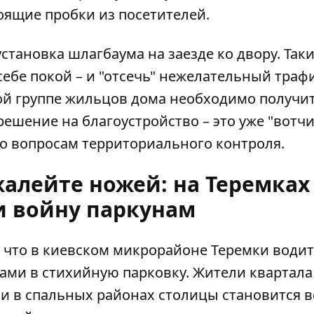
оящие пробки из посетителей.
становка шлагбаума на заезде ко двору. Так
ебе покой – и "отсечь" нежелательный траф
ной группе жильцов дома необходимо получи
решение на благоустройство – это уже "вотч
по вопросам территориального контроля.
жалейте ножей: на Теремках
 войну паркунам
 что в киевском микрорайоне Теремки води
ами в стихийную парковку
. Жители квартал
и в спальных районах столицы становится в