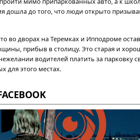
 пройти мимо припаркованных авто, а к шко
ия дошла до того, что люди открыто призыв
авто во дворах на Теремках и Ипподроме
оста
евщины
, прибыв в столицу. Это старая и хоро
 нежелании водителей платить за парковку с
 для этого местах.
FACEBOOK