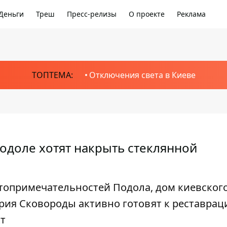
Деньги
Треш
Пресс-релизы
О проекте
Реклама
ТОПТЕМА:
Отключения света в Киеве
одоле хотят накрыть стеклянной
топримечательностей Подола, дом киевског
ория Сковороды активно готовят к реставрац
кт