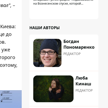
на Вознесенском спуске, которой
ал", –
физически никогда не существовало: под
нее, вероятно, планировали позже
получить "в обслуживание" земельный
участок
 Киева:
НАШИ АВТОРЫ
ще до
Богдан
ов.
Пономаренко
 уже
РЕДАКТОР
торого
оэтому,
Люба
Кинаш
РЕДАКТОР