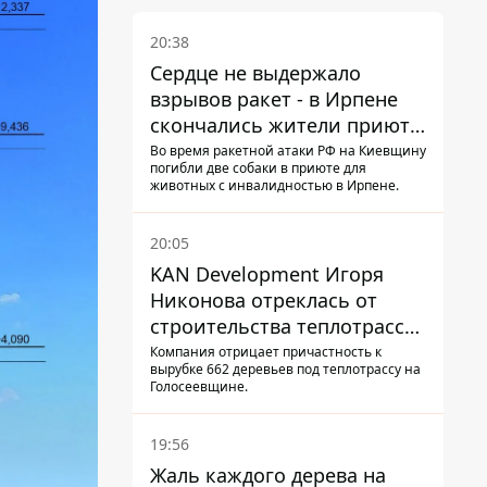
20:38
Сердце не выдержало
взрывов ракет - в Ирпене
скончались жители приюта
для собак с инвалидностью
Во время ракетной атаки РФ на Киевщину
погибли две собаки в приюте для
животных с инвалидностью в Ирпене.
20:05
KAN Development Игоря
Никонова отреклась от
строительства теплотрассы
на Теремках
Компания отрицает причастность к
вырубке 662 деревьев под теплотрассу на
Голосеевщине.
19:56
Жаль каждого дерева на