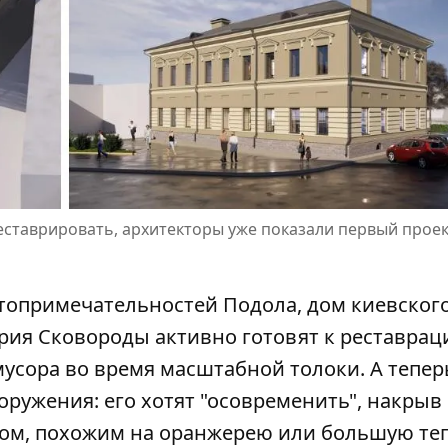
ставрировать, архитекторы уже показали первый проек
топримечательностей Подола, дом киевског
ория Сковороды активно готовят к реставрац
мусора
во время масштабной толоки
. А тепер
ружения: его хотят "осовременить", накрыв
ом, похожим на оранжерею или большую теп