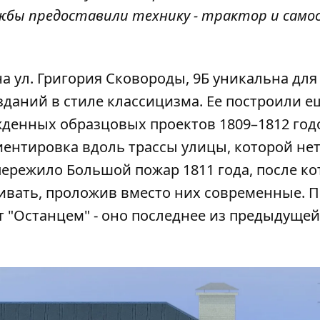
бы предоставили технику - трактор и самосв
 ул. Григория Сковороды, 9Б уникальна для
даний в стиле классицизма. Ее построили е
денных образцовых проектов 1809–1812 год
иентировка вдоль трассы улицы, которой нет
пережило Большой пожар 1811 года, после ко
ивать, проложив вместо них современные. П
т "Останцем" - оно последнее из предыдущей