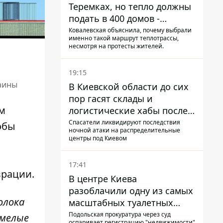
Теремках, но тепло должны
подать в 400 домов -
депутат Киевсовета
Ковалевская объяснила, почему выбрали
именно такой маршрут теплотрассы,
несмотря на протесты жителей.
19:15
аины
В Киевской области до сих
пор гасят склады и
м
логистические хабы после
прилетов ракет - ГСЧС
Спасатели ликвидируют последствия
тобы
ночной атаки на распределительные
центры под Киевом
о
17:41
врации.
В центре Киева
разоблачили одну из самых
олока
масштабных туалетных
схем с фиктивным домом
Подольская прокуратура через суд
Смелые
оспаривает регистрацию "недвижимости"