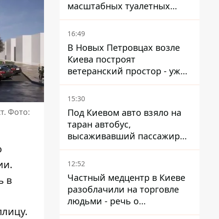
масштабных туалетных
схем с фиктивным домом
16:49
В Новых Петровцах возле
Киева построят
ветеранский простор - уже
нашли проектанта
15:30
Под Киевом авто взяло на
т. Фото:
таран автобус,
высаживавший пассажиров
на остановке - пассажир в
о
больнице
ии.
12:52
Частный медцентр в Киеве
ь в
разоблачили на торговле
людьми - речь о
лицу.
суррогатном материнстве