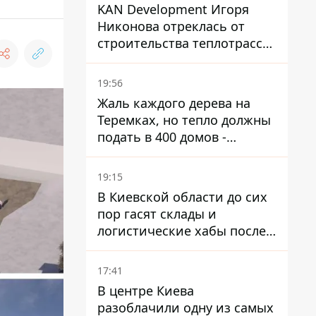
KAN Development Игоря
Никонова отреклась от
строительства теплотрассы
на Теремках
19:56
Жаль каждого дерева на
Теремках, но тепло должны
подать в 400 домов -
депутат Киевсовета
19:15
В Киевской области до сих
пор гасят склады и
логистические хабы после
прилетов ракет - ГСЧС
17:41
В центре Киева
разоблачили одну из самых