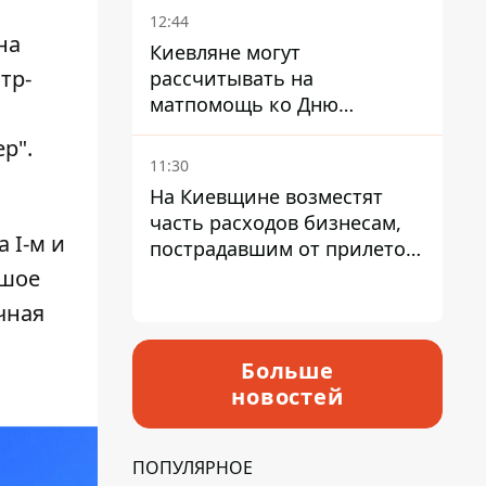
12:44
на
Киевляне могут
тр-
рассчитывать на
матпомощь ко Дню
независимости - кому ее
р".
дадут
11:30
На Киевщине возместят
часть расходов бизнесам,
 I-м и
пострадавшим от прилетов
ракет
ьшое
чная
Больше
новостей
ПОПУЛЯРНОЕ