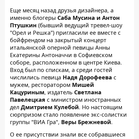
Еще месяц назад друзья дизайнера, а
именно блогеры
Саба Мусина и Антон
Птушкин
(бывший ведущий тревел-шоу
"Орел и Решка") пригласили ее вместе с
бойфрендом на закрытый концерт
итальянской оперной певицы Анны
Екатерины Антоначчи в Софиевском
соборе, расположенном в центре Киева.
Вход был по спискам, а среди гостей
числились певица
Надя Дорофеева
с
мужем, ресторатором
Мишей
Кацуриным
, издатель
Светлана
Павелецкая
с министром иностранных
дел
Дмитрием Кулебой
. Но настоящим
сюрпризом стало появление экс-солистки
группы "ВИА Гра",
Веры Брежневой
.
О ее присутствии знали все собравшиеся