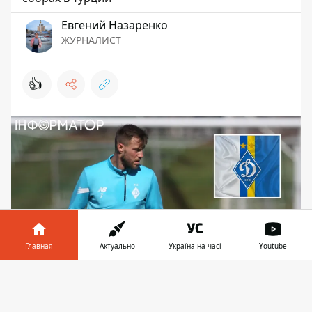
Евгений Назаренко
ЖУРНАЛИСТ
👍
Главная
Актуально
Україна на часі
Youtube
Информатор в
Скачать
Андрей Ярмоленко намерен помочь Динамо во
телефоне
👉
второй половине сезона. Фото: ФК Динамо