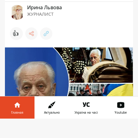
Ирина Львова
ЖУРНАЛИСТ
👍
Главная
Актуально
Україна на часі
Youtube
Степан Хмара умер в 86 лет, до последних дней
Информатор в
Скачать
жизни завоевывая украинцам право на
телефоне
👉