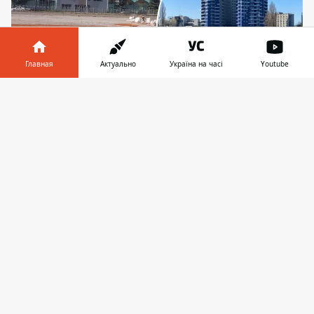
Главная
Актуально
Україна на часі
Youtube
Информатор в
Скачать
телефоне
👉
Стадион был закрыт в 2021-м, якобы, на
реконструкцию (фото справа), но на нем
появились теннисные корты - их уже
демонтируют (левое фото)
Госпредприятие "Спорткомплекс Атлет"
решило демонтировать теннисные корты,
установленные на территории
одноименного спорткомплекса в Киеве.
Такое решение было принято
после ряда
публикаций, в том числе и Информатора
,
о разразившемся в Киеве скандале после