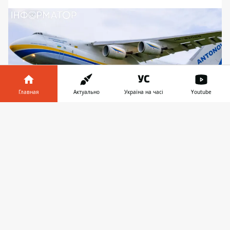
Главная
Актуально
Україна на часі
Youtube
Информатор в
Скачать
телефоне
👉
Вероятно, самолет шел над Украиной с
выключенным транспондером во избежание
атак
Событие дня в Киеве: жители столицы 11
июля 2025 обсуждают появление самолета
в небе над городом. К F-16 и МиГам
киевляне уже привыкли, но
впервые за