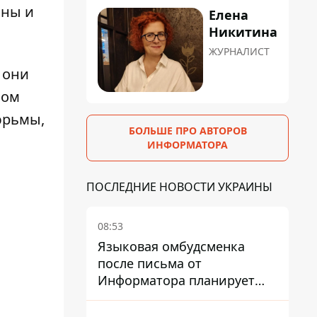
ины и
Елена
Никитина
ЖУРНАЛИСТ
о они
лом
юрьмы,
БОЛЬШЕ ПРО АВТОРОВ
ИНФОРМАТОРА
ПОСЛЕДНИЕ НОВОСТИ УКРАИНЫ
08:53
Языковая омбудсменка
после письма от
Информатора планирует
,
наказать компанию-
подрядчика ПриватБанка