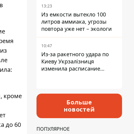
в
13:23
Из емкости вытекло 100
литров аммиака, угрозы
повтора уже нет – экологи
ие
время
10:47
 из
Из-за ракетного удара по
зле
Киеву Укрзалізниця
изменила расписание
ила:
движения пригородных
электричек
, кроме
Больше
новостей
ет
а до 60
ПОПУЛЯРНОЕ