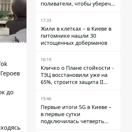
поливатели, чтобы уберечь
рельсы от деформации
17:33
Жили в клетках – в Киеве в
питомнике нашли 30
истощенных доберманов
16:19
Tok
Кличко о Плане стойкости -
 Героев
ТЭЦ восстановили уже на
65%, строится защита II
и
уровня
ок до
15:46
Первые итоги 5G в Киеве –
в первые сутки
подключилась четверть
аходясь
миллиона абонентов