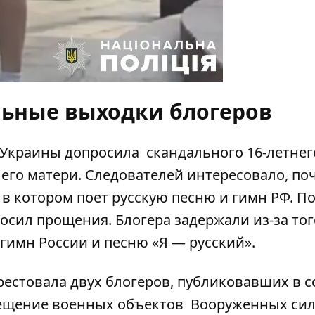
льные выходки блогеров
 Украины допросила
скандального 16-летнег
 его матери. Следователей интересовало, по
 в котором
поет русскую песню и гимн РФ
. П
осил прощения. Блогера задержали из-за того
 гимн России и песню «Я — русский».
рестовала двух блогеров
, публиковавших в с
ещение военных объектов
Вооруженных си