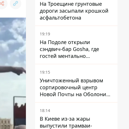
На Троещине грунтовые
дороги засыпали крошкой
асфальтобетона
19:19
На Подоле открыли
сэндвич-бар Gosha, где
гостей ментально
разгружает акула
19:15
Уничтоженный взрывом
сортировочный центр
Новой Почты на Оболони
заработал – выдают
посылки
18:14
В Киеве из-за жары
выпустили трамваи-