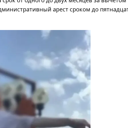
 срок от одного до двух месяцев за вычетом
административный арест сроком до пятнадца