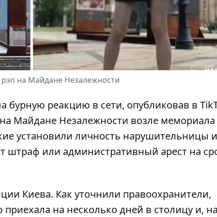
й рэп на Майдане Незалежности
а бурную реакцию в сети
, опубликовав в Tik
п на Майдане Незалежности возле мемориала
кие установили личность нарушительницы 
ит штраф или административный арест на ср
иции Киева. Как уточнили правоохранители,
 приехала на несколько дней в столицу
и, н