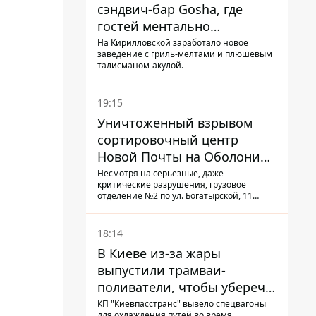
сэндвич-бар Gosha, где
гостей ментально
разгружает акула
На Кирилловской заработало новое
заведение с гриль-мелтами и плюшевым
талисманом-акулой.
19:15
Уничтоженный взрывом
сортировочный центр
Новой Почты на Оболони
заработал – выдают
Несмотря на серьезные, даже
критические разрушения, грузовое
посылки
отделение №2 по ул. Богатырской, 11
возобновило работу: сотрудники
сортируют почтовые отправления и
выдают их адресатам
18:14
В Киеве из-за жары
выпустили трамваи-
поливатели, чтобы уберечь
рельсы от деформации
КП "Киевпасстранс" вывело спецвагоны
для охлаждения путей во время