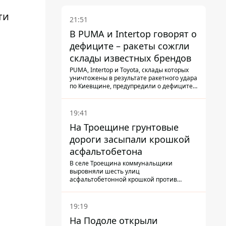
ти
21:51
В PUMA и Intertop говорят о
дефиците – ракеты сожгли
склады известных брендов
PUMA, Intertop и Toyota, склады которых
уничтожены в результате ракетного удара
по Киевщине, предупредили о дефиците
товаров
19:41
На Троещине грунтовые
дороги засыпали крошкой
асфальтобетона
В селе Троещина коммунальщики
выровняли шесть улиц
асфальтобетонной крошкой против
выбоин и грязи
19:19
На Подоле открыли