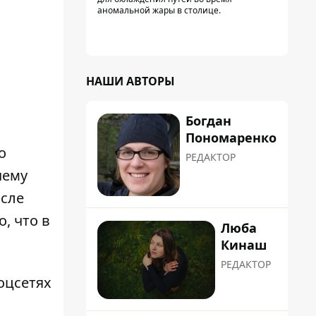
аномальной жары в столице.
НАШИ АВТОРЫ
Богдан
Пономаренко
о
РЕДАКТОР
чему
осле
, что в
Люба
Кинаш
РЕДАКТОР
оцсетях
л