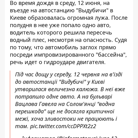
Во время дождя в среду, 12 июня, на
въезде на автостанцию "Выдубичи" в
Киеве образовалась огромная лужа. После
полудня
в нее уже попало одно авто
,
водитель которого решила пересечь
водный плес, несмотря на опасность. Судя
по тому, что автомобиль заглох прямо
посреди импровизированного "бассейна",
речь идет о гидроударе двигателя.
Під час дощу у середу, 12 червня на в'їзді
до автостанції "Видубичі" у Києві
утворилася величезна калюжа. В неї вже
потрапило одне авто. А на бульварі
Вацлава Гавела на Солом'янці "водна
перешкода" ще не досягла критичної
межі, хоча зливостоки не працюють і
там.
pic.twitter.com/ccDPPXt2z2