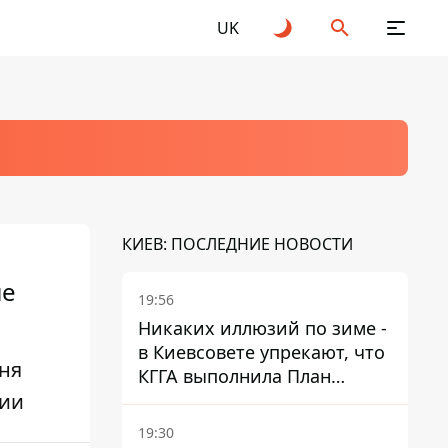
UK
КИЕВ: ПОСЛЕДНИЕ НОВОСТИ
ие
19:56
Никаких иллюзий по зиме -
в Киевсовете упрекают, что
дня
КГГА выполнила План
гии
устойчивости на 20%
19:30