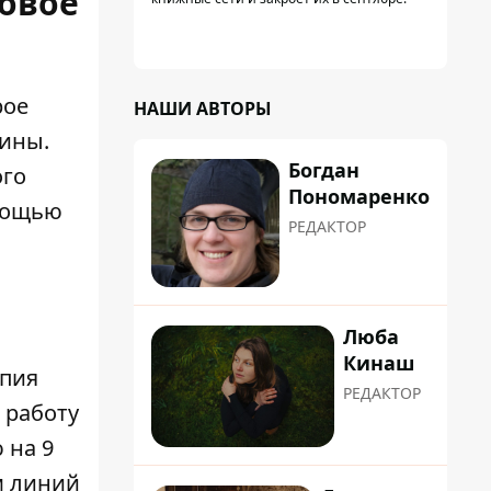
новое
рое
НАШИ АВТОРЫ
аины.
Богдан
ого
Пономаренко
мощью
РЕДАКТОР
Люба
Кинаш
опия
РЕДАКТОР
 работу
 на 9
м линий