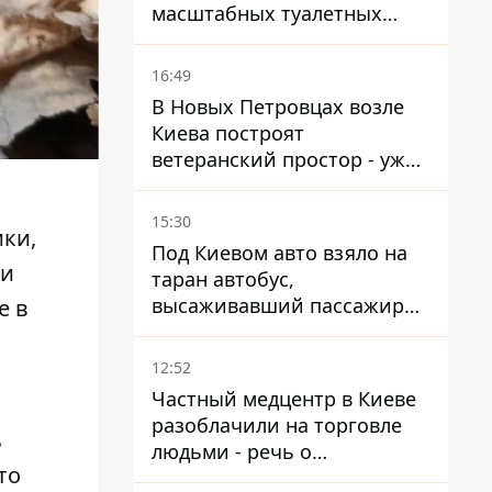
масштабных туалетных
схем с фиктивным домом
16:49
В Новых Петровцах возле
Киева построят
ветеранский простор - уже
нашли проектанта
15:30
ки,
Под Киевом авто взяло на
ми
таран автобус,
высаживавший пассажиров
е в
на остановке - пассажир в
больнице
12:52
Частный медцентр в Киеве
разоблачили на торговле
ь
людьми - речь о
то
суррогатном материнстве