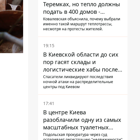
Теремках, но тепло должны
подать в 400 домов -
депутат Киевсовета
Ковалевская объяснила, почему выбрали
именно такой маршрут теплотрассы,
несмотря на протесты жителей.
19:15
В Киевской области до сих
пор гасят склады и
логистические хабы после
прилетов ракет - ГСЧС
Спасатели ликвидируют последствия
ночной атаки на распределительные
центры под Киевом
17:41
В центре Киева
разоблачили одну из самых
масштабных туалетных
схем с фиктивным домом
Подольская прокуратура через суд
оспаривает регистрацию "недвижимости"