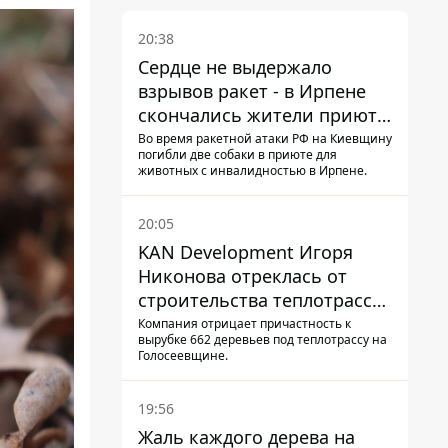
20:38
Сердце не выдержало
взрывов ракет - в Ирпене
скончались жители приюта
для собак с инвалидностью
Во время ракетной атаки РФ на Киевщину
погибли две собаки в приюте для
животных с инвалидностью в Ирпене.
20:05
KAN Development Игоря
Никонова отреклась от
строительства теплотрассы
на Теремках
Компания отрицает причастность к
вырубке 662 деревьев под теплотрассу на
Голосеевщине.
19:56
Жаль каждого дерева на