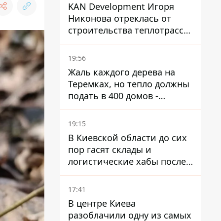
KAN Development Игоря
Никонова отреклась от
строительства теплотрассы
на Теремках
19:56
Жаль каждого дерева на
Теремках, но тепло должны
подать в 400 домов -
депутат Киевсовета
19:15
В Киевской области до сих
пор гасят склады и
логистические хабы после
прилетов ракет - ГСЧС
17:41
В центре Киева
разоблачили одну из самых