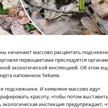
ины начинают массово расцветать
подснежни
орговля первоцветами преследуется органа
ной экологической инспекцией. Об этом ещ
марта напомнили ТиКиев.
ли подснежники.
И киевляне массово идут
рафировать красоту, чтобы потом выставит
ь экологическая инспекция предупреждает, ч