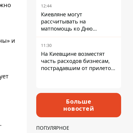
ожно
12:44
Киевляне могут
рассчитывать на
матпомощь ко Дню
независимости - кому ее
ны» и
дадут
11:30
На Киевщине возместят
часть расходов бизнесам,
пострадавшим от прилетов
ракет
ует
Больше
новостей
.
ПОПУЛЯРНОЕ