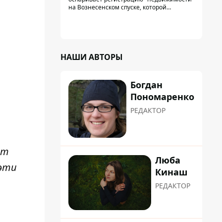
на Вознесенском спуске, которой
физически никогда не существовало: под
нее, вероятно, планировали позже
получить "в обслуживание" земельный
участок
НАШИ АВТОРЫ
Богдан
Пономаренко
РЕДАКТОР
от
Люба
 эти
Кинаш
РЕДАКТОР