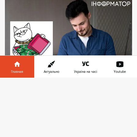
Главная
Актуально
Україна на часі
Youtube
Монобанк должен вернуть клиенту 930 384
гривен
Информатор в
Скачать
телефоне
👉
Мужчина
пополнил карту Монобанк
на
1107600 гривен. Однако эти средства
заблокированы. Клиента попросили
предоставить документы для
подтверждения источника их
поступления.