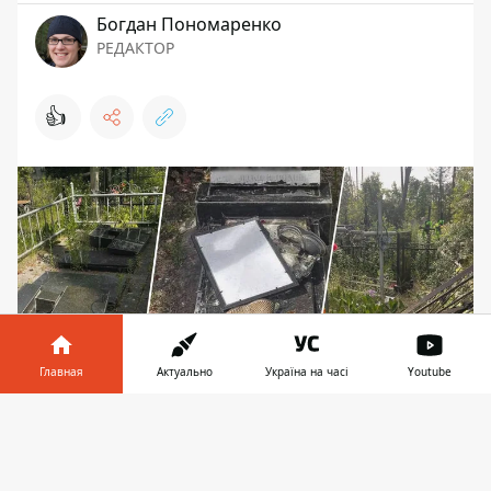
Богдан Пономаренко
РЕДАКТОР
👍
Главная
Актуально
Україна на часі
Youtube
Информатор в
Скачать
Количество могил и надгробий, уничтоженных
телефоне
👉
и поврежденных вандалом, достигает 80. Фото: