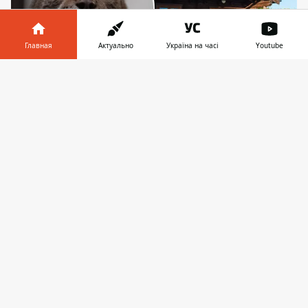
Главная
Актуально
Україна на часі
Youtube
Информатор в
Скачать
телефоне
👉
Урсе будет комфортно и тепло в новом доме: на
фото - домик в Заповеднике Больших Кошек, где
в зимнее время года живет тигр. Фото: Facebook
The Big Cat Sanctuary
Жительница Центра спасения диких
животных, расположенного в селе
Чубинское под Киевом, рысь Урса нашла
себе новый дом в Великобритании.
Красавица
поедет в Заповедник Великих
Кошек
, расположенный в городке
Смарден в графстве Кент (Северо-
Восточная Англия). В новом доме уже