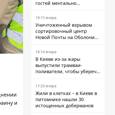
гостей ментально
разгружает акула
19:15 вчера
Уничтоженный взрывом
сортировочный центр
Новой Почты на Оболони
заработал – выдают
посылки
18:14 вчера
В Киеве из-за жары
ы
выпустили трамваи-
поливатели, чтобы уберечь
рельсы от деформации
17:33 вчера
Жили в клетках – в Киеве в
уднении
питомнике нашли 30
раину и
истощенных доберманов