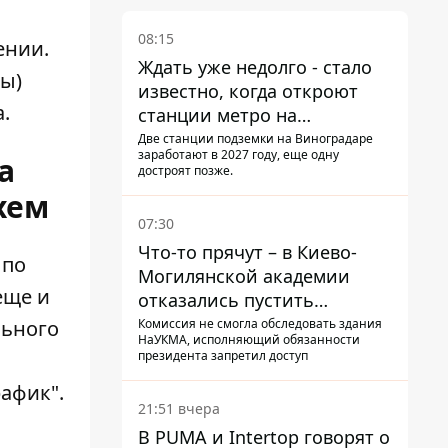
08:15
ении.
Ждать уже недолго - стало
ны)
известно, когда откроют
.
станции метро на
Виноградаре
Две станции подземки на Виноградаре
заработают в 2027 году, еще одну
а
достроят позже.
хем
07:30
Что-то прячут – в Киево-
 по
Могилянской академии
еще и
отказались пустить
комиссию по охране
Комиссия не смогла обследовать здания
льного
НаУКМА, исполняющий обязанности
памятников на территорию
президента запретил доступ
рафик".
21:51 вчера
В PUMA и Intertop говорят о