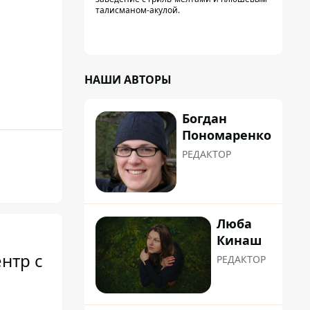
талисманом-акулой.
НАШИ АВТОРЫ
Богдан
Пономаренко
РЕДАКТОР
Люба
Кинаш
нтр с
РЕДАКТОР