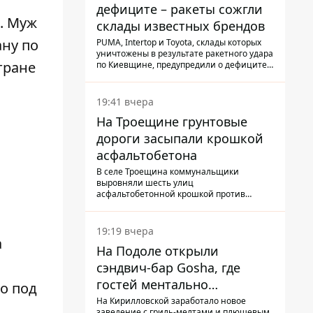
дефиците – ракеты сожгли
. Муж
склады известных брендов
ану по
PUMA, Intertop и Toyota, склады которых
уничтожены в результате ракетного удара
тране
по Киевщине, предупредили о дефиците
товаров
19:41 вчера
На Троещине грунтовые
дороги засыпали крошкой
асфальтобетона
В селе Троещина коммунальщики
выровняли шесть улиц
асфальтобетонной крошкой против
выбоин и грязи
19:19 вчера
а
На Подоле открыли
сэндвич-бар Gosha, где
гостей ментально
о под
разгружает акула
На Кирилловской заработало новое
заведение с гриль-мелтами и плюшевым