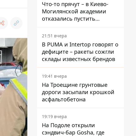
Что-то прячут – в Киево-
Могилянской академии
отказались пустить
комиссию по охране
памятников на территорию
21:51 вчера
В PUMA и Intertop говорят о
дефиците – ракеты сожгли
склады известных брендов
19:41 вчера
На Троещине грунтовые
дороги засыпали крошкой
асфальтобетона
19:19 вчера
На Подоле открыли
сэндвич-бар Gosha, где