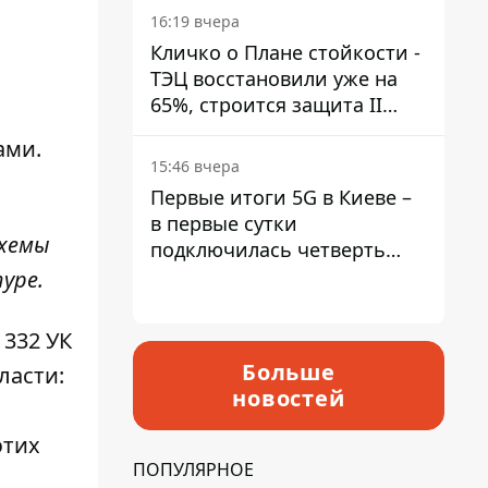
16:19 вчера
Кличко о Плане стойкости -
ТЭЦ восстановили уже на
65%, строится защита II
уровня
ами.
15:46 вчера
Первые итоги 5G в Киеве –
в первые сутки
схемы
подключилась четверть
миллиона абонентов
туре.
 332 УК
Больше
ласти:
новостей
этих
ПОПУЛЯРНОЕ