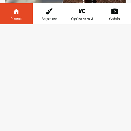
Главная
Актуально
Україна на часі
Youtube
Ракетный обстрел 26 августа: оккупанты
нанесли удары по объектам энергетики, в Киеве
Информатор в
Скачать
перебои со светом
телефоне
👉
Утром 26 августа
Киев находился под
ударом российских ракет
. Россияне
устроили массированную атаку ракетами
разных типов и беспилотниками. Целями
по всей Украине стали объекты
энергетики и инфраструктуры.
Мэр столицы Виталий Кличко заявил
утром 26 августа, что в нескольких
районах столицы перебои с
энергоснабжением. Как отмечают
специалисты, это связано с проблемами
общеукраинской энергетической