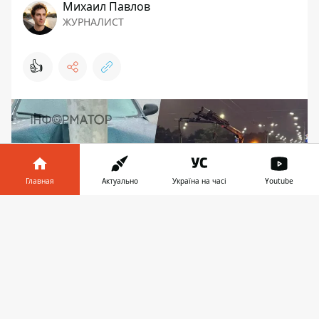
Михаил Павлов
ЖУРНАЛИСТ
👍
Главная
Актуально
Україна на часі
Youtube
Информатор в
Скачать
телефоне
👉
Аварии по Киеву из-за гололеда
Правоохранители сообщили о