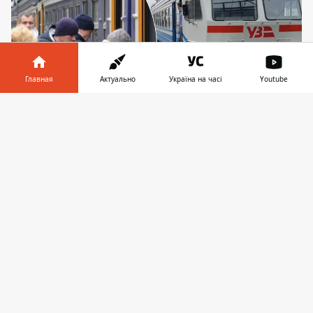
Главная
Актуально
Україна на часі
Youtube
Информатор в
Скачать
телефоне
👉
Kyiv City Express запускает тестовые шаттлы
между станциями Дарница и Выдубичи в
пиковые часы с 24 по 26 и с 29 по 31 декабря
Киевская кольцевая электричка запустила
эксперимент с тестовыми шаттлами в
часы пик между Дарницей и Выдубичами.
Дополнительные поезда
должны
сократить интервалы
до 15 минут
и подвозить пассажиров левого берега к
пересадкам на метро и другой транспорт