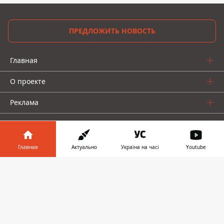
ПРЕДЛОЖИТЬ НОВОСТЬ
Главная
О проекте
Реклама
О нас
Главная
Актуально
Україна на часі
Youtube
Информатор в
Скачать
телефоне
👉
Информатор проекты
Информатор - Украина
Geek
Деньги
Авто