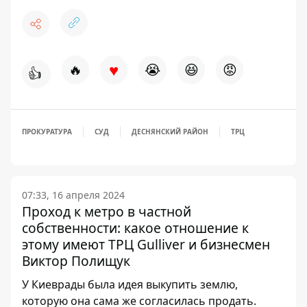
♥
🔥
😭
😆
😡
👍
ПРОКУРАТУРА
СУД
ДЕСНЯНСКИЙ РАЙОН
ТРЦ
07:33, 16 апреля 2024
Проход к метро в частной
собственности: какое отношение к
этому имеют ТРЦ Gulliver и бизнесмен
Виктор Полищук
У Киеврады была идея выкупить землю,
которую она сама же согласилась продать.