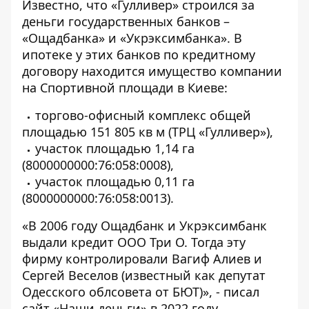
Известно, что «Гулливер» строился за
деньги государственных банков –
«Ощадбанка» и «Укрэксимбанка». В
ипотеке у этих банков по кредитному
договору находится
имущество компании
на Спортивной площади в Киеве:
торгово-офисный комплекс общей
площадью 151 805 кв м (ТРЦ «Гулливер»),
участок площадью 1,14 га
(8000000000:76:058:0008),
участок площадью 0,11 га
(8000000000:76:058:0013).
«В 2006 году Ощадбанк и Укрэксимбанк
выдали кредит ООО Три О. Тогда эту
фирму контролировали Вагиф Алиев и
Сергей Веселов (известный как депутат
Одесского облсовета от БЮТ)», - писал
сайт «
Наши деньги
» в 2022 году.