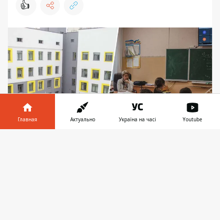
👍
Главная
Актуально
Україна на часі
Youtube
Информатор в
Скачать
Киевсовет планирует изменить типы и
телефоне
👉
названия некоторых учреждений общего
среднего образования в Дарницком районе
столицы
Киевсовет планирует изменить типы и
названия некоторых заведений общего