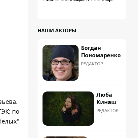
НАШИ АВТОРЫ
Богдан
Пономаренко
РЕДАКТОР
Люба
вьева.
Кинаш
ЭК: по
РЕДАКТОР
"белых"