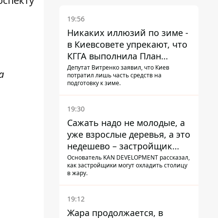
оспекту
19:56
Никаких иллюзий по зиме -
в Киевсовете упрекают, что
КГГА выполнила План
устойчивости на 20%
Депутат Витренко заявил, что Киев
а
потратил лишь часть средств на
подготовку к зиме.
19:30
Сажать надо не молодые, а
уже взрослые деревья, а это
недешево – застройщик
Никонов
Основатель KAN DEVELOPMENT рассказал,
как застройщики могут охладить столицу
в жару.
19:12
Жара продолжается, в