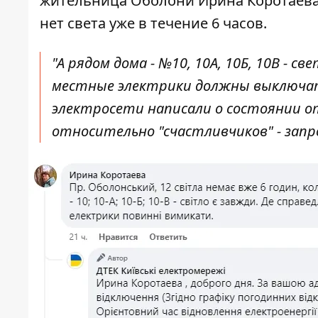
жительница Оболони Ирина Коротаева 
нет света уже в течение 6 часов.
"А рядом дома - №10, 10А, 10Б, 10В - с
местные электрики должны выключать
электросети написали о состоянии от
относительно "счастливчиков" - запро