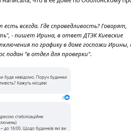
написала, что в её доме по Оболонскому пр
вет есть всегда. Где справедливость? Говорят,
", - пишет Ирина, в ответ ДТЭК Киевские
ключения по графику в доме госпожи Ирины, 
с подан "в отдел для проверки".