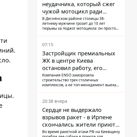
неудачника, который сжег
чужой мотоцикл ради
содержимого багажника
В Деснянском районе столицы 38-
летнему мужчине грозит до 10 лет
тюрьмы за поджог мотоцикла: он просто
не смог сломать замок и поджег
транспорт со злости
сти
07:15
иний.
Застройщик премиальных
сло.
ЖК в центре Киева
остановил работу, его
руководители сбежали из
а
Компания ENSO заморозила
строительство трех столичных
Украины - Bihus.info
комплексов, а ее топ-менеджмент выехал
из страны.
лицы
.
20:38 вчера
е
Сердце не выдержало
взрывов ракет - в Ирпене
скончались жители приюта
для собак с инвалидностью
Во время ракетной атаки РФ на Киевщину
погибли две собаки в приюте для