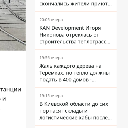
скончались жители приюта
для собак с инвалидностью
20:05 вчера
KAN Development Игоря
Никонова отреклась от
строительства теплотрассы
на Теремках
19:56 вчера
Жаль каждого дерева на
Теремках, но тепло должны
подать в 400 домов -
депутат Киевсовета
 станции
19:15 вчера
 и
В Киевской области до сих
х
пор гасят склады и
логистические хабы после
прилетов ракет - ГСЧС