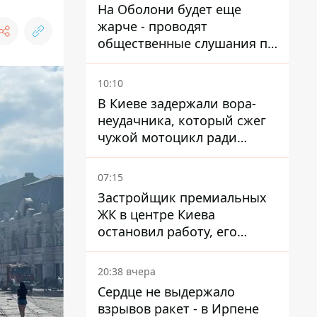
На Оболони будет еще
жарче - проводят
общественные слушания по
поводу храма УГКЦ на
Северной
10:10
В Киеве задержали вора-
неудачника, который сжег
чужой мотоцикл ради
содержимого багажника
07:15
Застройщик премиальных
ЖК в центре Киева
остановил работу, его
руководители сбежали из
Украины - Bihus.info
20:38 вчера
Сердце не выдержало
взрывов ракет - в Ирпене