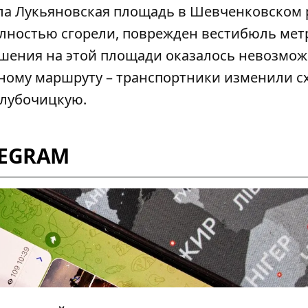
а Лукьяновская площадь в Шевченковском 
лностью сгорели, поврежден вестибюль мет
рушения на этой площади оказалось невозмо
ному маршруту – транспортники изменили с
Глубочицкую.
LEGRAM