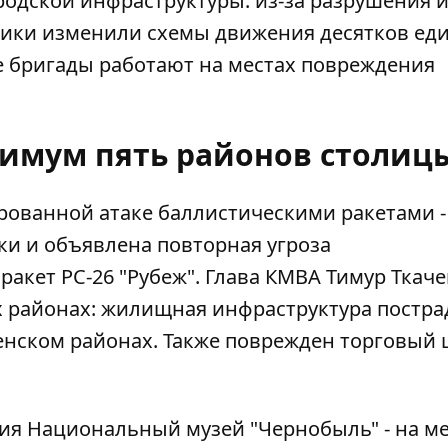
родской инфраструктуры: из-за разрушения 
ники изменили схемы движения десятков ед
 бригады работают на местах повреждения
нимум пять районов столиц
ированной атаке баллистическими ракетами -
 и объявлена ​​повторная угроза
акет РС-26 "Рубеж". Глава КМВА Тимур Ткач
 районах: жилищная инфраструктура постра
нском районах. Также поврежден торговый 
ния Национальный музей "Чернобыль" - на м