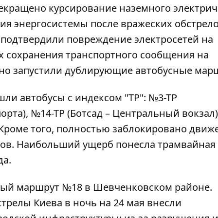
рекращено курсирование наземного электрич
ния энергосистемы после вражеских обстрел
"
подтвердили повреждение электросетей
на
ях сохранения транспортного сообщения на
но запустили дублирующие автобусные мар
ли автобусы с индексом "ТР": №3-ТР
рта), №14-ТР (Ботсад – Центральный вокзал)
 Кроме того, полностью заблокировано движ
ов. Наибольший ущерб понесла трамвайная
да.
ный маршрут №18 в Шевченковском районе.
релы Киева в ночь на 24 мая внесли