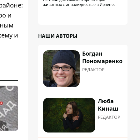
районе:
животных с инвалидностью в Ирпене.
ро и
жным
хему и
НАШИ АВТОРЫ
Богдан
Пономаренко
РЕДАКТОР
Люба
Кинаш
РЕДАКТОР