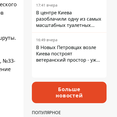
еского
17:41 вчера
ов
В центре Киева
разоблачили одну из самых
масштабных туалетных
схем с фиктивным домом
шруты.
16:49 вчера
В Новых Петровцах возле
Киева построят
ветеранский простор - уже
, №33-
нашли проектанта
ение
Больше
новостей
ПОПУЛЯРНОЕ