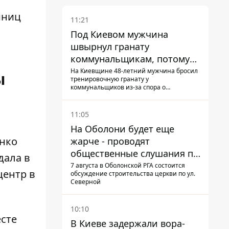
и
иниц
11:21
Под Киевом мужчина
швырнул гранату
коммунальщикам, потому
что не хотел платить по
На Киевщине 48-летний мужчина бросил
ы
тренировочную гранату у
квитанциям
коммунальщиков из-за спора о
начислении
11:05
На Оболони будет еще
енко
жарче - проводят
общественные слушания по
дала в
поводу храма УГКЦ на
7 августа в Оболонской РГА состоится
центр в
обсуждение строительства церкви по ул.
Северной
Северной
10:10
есте
В Киеве задержали вора-