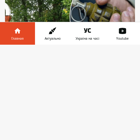
Главная
Актуально
Україна на часі
Youtube
Информатор в
Скачать
Граната взорвалась прямо посреди дня в
телефоне
👉
городке Сквира, что в Белоцерковском районе
Киевщины
В среду, 4 мая 2025 года в городе Сквира в
Белоцерковском районе Киевской
области произошло чрезвычайное
происшествие с пострадавшими. Просто
посреди дня
на одной из улиц города
произошел взрыв
. Скорее всего, кто-то
бросил гранату: в итоге медики забрали
троих местных в больницу.