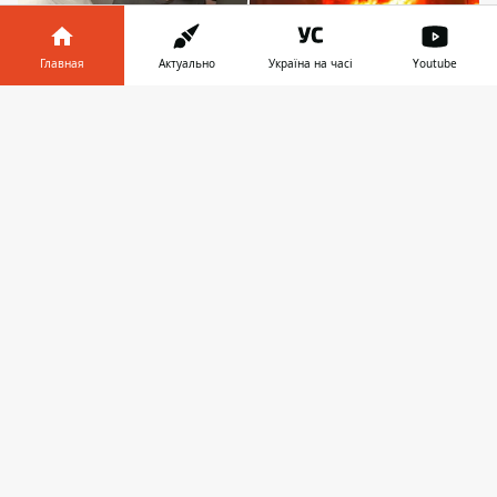
Главная
Актуально
Україна на часі
Youtube
Информатор в
Скачать
телефоне
👉
Юный шпион помогал наводить ракеты на
столицу. Фото: Киевская городская прокуратура
18-летний уроженец Черкасской области
задержан в Киеве по подозрению в
корректировке российских ударов во
время массированной атаки на город.
Похожее дело о доразведке объектов
столицы для повторных ударов –
задержание
агента, охотившегося на ТЭЦ
Киевщины
, – правоохранители раскрыли
в апреле 2026 года. На этот раз, впрочем,
молодого человека поймали сразу же