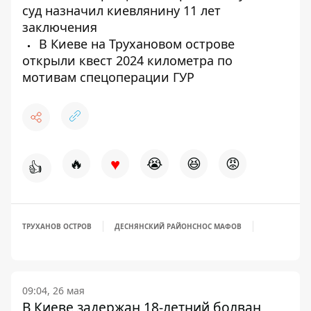
суд назначил киевлянину 11 лет
заключения
В Киеве на Трухановом острове
открыли квест 2024 километра по
мотивам спецоперации ГУР
♥
🔥
😭
😆
😡
👍
ТРУХАНОВ ОСТРОВ
ДЕСНЯНСКИЙ РАЙОН
СНОС МАФОВ
09:04, 26 мая
В Киеве задержан 18-летний болван,