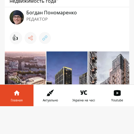
недвижимость года"
Богдан Пономаренко
РЕДАКТОР
👍
Главная
Актуально
Україна на часі
Youtube
Информатор в
Скачать
телефоне
👉
Цены на элитную недвижимость "кусаются",
даже несмотря на экономическое состояние