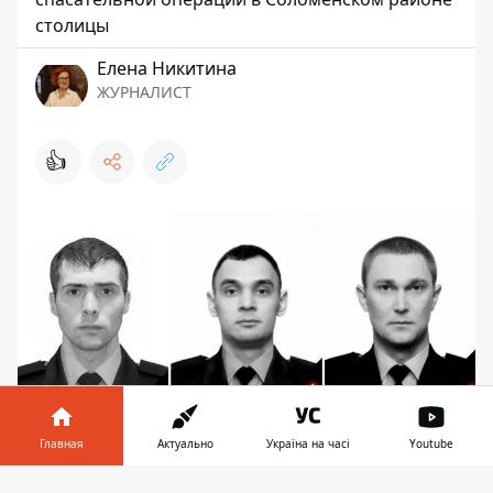
столицы
Елена Никитина
ЖУРНАЛИСТ
👍
Главная
Актуально
Україна на часі
Youtube
Павел Езгор, Даниил Скадин и Андрей Ременной
Информатор в