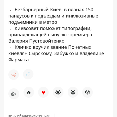
Безбарьерный Киев: в планах 150
пандусов к подъездам и инклюзивные
подъемники в метро
Киевсовет поможет типографии,
принадлежащей сыну экс-премьера
Валерия Пустовойтенко
Кличко вручил звание Почетных
киевлян Сырскому, Забужко и владелице
Фармака
♥
🔥
😭
😆
😡
👍
ВИТАЛИЙ КЛИЧКО
КОРРУПЦИЯ