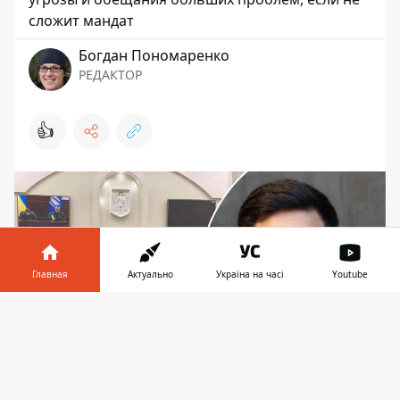
сложит мандат
Богдан Пономаренко
РЕДАКТОР
👍
Главная
Актуально
Україна на часі
Youtube
Информатор в
Скачать
телефоне
👉
Опадающий не называет прямо «преемника»,