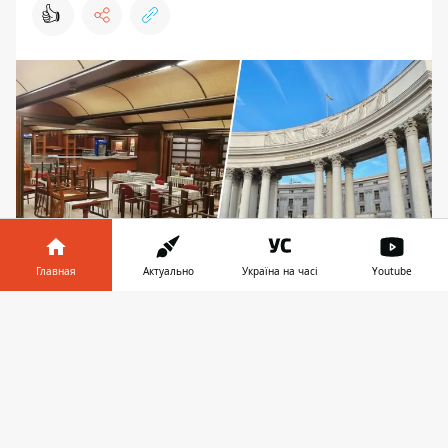
👍
Главная
Актуально
Україна на часі
Youtube
До завершения приема заявок осталось
Информатор в
Скачать
телефоне
👉
Фонд государственного имущества
предлагает 15 января взять
участие в
аукционе по аренде
административного
здания в Киеве. Актив представлен частью
здания цокольного этажа здания